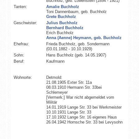
Buchholz, geb. Löwenstein (1854 - 1921)
Tanten:
Amalie Buchholz
Toni Dannenbaum, geb. Buchholz
Grete Buchholz
Geschwister:
Julius Buchholz
Bernhard Buchholz
Erich Buchholz
Anna (Aenne) Heymann, geb. Buchholz
Ehefrau:
Frieda Buchholz, geb. Sondermann
(03.01.1882 - 10.10.1929)
Sohn:
Hans Buchholz (geb. 14.05.1907)
Beruf:
Kaufmann
Wohnorte:
Detmold:
21.08.1905 Exter Str. 11a
08.03.1910 Hermann Str. 33bei
Schlemeyer
[Vermerk:] War nicht abgemeldet vom
Militär
14.01.1919 Lange Str. 33 bei Werkmeister
10.10.1931 Lange Str. 33
17.10.1932 Lange Str. 16 eigenes Haus
26.04.1942 Hornsche Str. 33 bei Levysohn