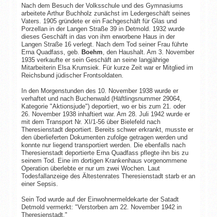
Nach dem Besuch der Volksschule und des Gymnasiums
arbeitete Arthur Buchholz zunächst im Ledergeschäft seines
Vaters. 1905 gründete er ein Fachgeschäft für Glas und
Porzellan in der Langen Straße 39 in Detmold. 1932 wurde
dieses Geschäft in das von ihm erworbene Haus in der
Langen Straße 16 verlegt. Nach dem Tod seiner Frau führte
Erna Quadfass, geb.
Boehm
, den Haushalt. Am 3. November
1935 verkaufte er sein Geschäft an seine langjährige
Mitarbeiterin Elsa Krumsiek. Für kurze Zeit war er Mitglied im
Reichsbund jüdischer Frontsoldaten.
In den Morgenstunden des 10. November 1938 wurde er
verhaftet und nach Buchenwald (Häftlingsnummer 29064,
Kategorie "Aktionsjude") deportiert, wo er bis zum 21. oder
26. November 1938 inhaftiert war. Am 28. Juli 1942 wurde er
mit dem Transport Nr. XI/1-56 über Bielefeld nach
Theresienstadt deportiert. Bereits schwer erkrankt, musste er
den überlieferten Dokumenten zufolge getragen werden und
konnte nur liegend transportiert werden. Die ebenfalls nach
Theresienstadt deportierte Erna Quadfass pflegte ihn bis zu
seinem Tod. Eine im dortigen Krankenhaus vorgenommene
Operation überlebte er nur um zwei Wochen. Laut
Todesfallanzeige des Ältestenrates Theresienstadt starb er an
einer Sepsis.
Sein Tod wurde auf der Einwohnermeldekarte der Satadt
Detmold vermerkt: "Verstorben am 22. November 1942 in
Theresienstadt."