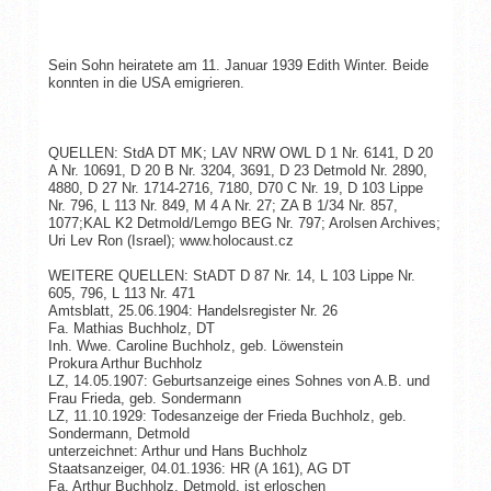
Sein Sohn heiratete am 11. Januar 1939 Edith Winter. Beide
konnten in die USA emigrieren.
QUELLEN: StdA DT MK; LAV NRW OWL D 1 Nr. 6141, D 20
A Nr. 10691, D 20 B Nr. 3204, 3691, D 23 Detmold Nr. 2890,
4880, D 27 Nr. 1714-2716, 7180, D70 C Nr. 19, D 103 Lippe
Nr. 796, L 113 Nr. 849, M 4 A Nr. 27; ZA B 1/34 Nr. 857,
1077;KAL K2 Detmold/Lemgo BEG Nr. 797; Arolsen Archives;
Uri Lev Ron (Israel); www.holocaust.cz
WEITERE QUELLEN: StADT D 87 Nr. 14, L 103 Lippe Nr.
605, 796, L 113 Nr. 471
Amtsblatt, 25.06.1904: Handelsregister Nr. 26
Fa. Mathias Buchholz, DT
Inh. Wwe. Caroline Buchholz, geb. Löwenstein
Prokura Arthur Buchholz
LZ, 14.05.1907: Geburtsanzeige eines Sohnes von A.B. und
Frau Frieda, geb. Sondermann
LZ, 11.10.1929: Todesanzeige der Frieda Buchholz, geb.
Sondermann, Detmold
unterzeichnet: Arthur und Hans Buchholz
Staatsanzeiger, 04.01.1936: HR (A 161), AG DT
Fa. Arthur Buchholz, Detmold, ist erloschen