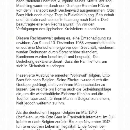
nach Bielefeld überführt. Aufgrund seines Status' als sog.
Mischling wurde er durch den Gestapo-Beamten Pützer
von dem Transport nach Buchenwald ausgenommen. Otto
Baer blieb noch einige Tage in Bielefeld in sog. Schutzhaft
und flüchtete nach seiner Entlassung nach Berlin. Dort
beauftragte er einen Rechtsanwalt, ihn vor den
Verfolgungen des lippischen Kreisleiters zu schützen.
Diesem Rechtsanwalt gelang es, eine Entschädigung zu
erwirken. Am 9. und 10. Dezember 1938 versammelte sich
erneut eine Menschenmenge vor dem Geschäft, wiederum
wurden Drohungen durch Sprechchöre skandiert,
Kundinnen wurden beschimpft und bespuckt. Die
Bedrohung eskalierte derart, dass die Familie floh, um
sich in Sicherheit zu bringen.
Inszenierte Ausbrüche erneuter "Volkswut" folgten. Otto
Baer floh nach Belgien. Seine Ehefrau wurde durch die
Gestapo gedrängt, sich von ihrem Mann scheiden zu
lassen. Sie reichte pro Forma auch die Scheidungsklage
ein, um die wirtschaftliche Existenz für sich und die
Tochter, aber auch für ihren Mann in Belgien zu sichern,
hielt jedoch weiterhin zu ihm.
Als die deutschen Truppen Belgien im Mai 1940
überfielen, wurde Otto Baer in Frankreich interniert. Im Juli
kehrte er nach Belgien zurück. Bis zum November 1942
führte er dort ein Leben in Illegalität. Ende November