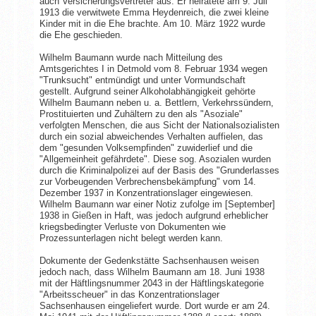
auch Versicherungsvertreter aus. Er heiratete am 9. Juli
1913 die verwitwete Emma Heydenreich, die zwei kleine
Kinder mit in die Ehe brachte. Am 10. März 1922 wurde
die Ehe geschieden.
Wilhelm Baumann wurde nach Mitteilung des
Amtsgerichtes I in Detmold vom 8. Februar 1934 wegen
"Trunksucht" entmündigt und unter Vormundschaft
gestellt. Aufgrund seiner Alkoholabhängigkeit gehörte
Wilhelm Baumann neben u. a. Bettlern, Verkehrssündern,
Prostituierten und Zuhältern zu den als "Asoziale"
verfolgten Menschen, die aus Sicht der Nationalsozialisten
durch ein sozial abweichendes Verhalten auffielen, das
dem "gesunden Volksempfinden" zuwiderlief und die
"Allgemeinheit gefährdete". Diese sog. Asozialen wurden
durch die Kriminalpolizei auf der Basis des "Grunderlasses
zur Vorbeugenden Verbrechensbekämpfung" vom 14.
Dezember 1937 in Konzentrationslager eingewiesen.
Wilhelm Baumann war einer Notiz zufolge im [September]
1938 in Gießen in Haft, was jedoch aufgrund erheblicher
kriegsbedingter Verluste von Dokumenten wie
Prozessunterlagen nicht belegt werden kann.
Dokumente der Gedenkstätte Sachsenhausen weisen
jedoch nach, dass Wilhelm Baumann am 18. Juni 1938
mit der Häftlingsnummer 2043 in der Häftlingskategorie
"Arbeitsscheuer" in das Konzentrationslager
Sachsenhausen eingeliefert wurde. Dort wurde er am 24.