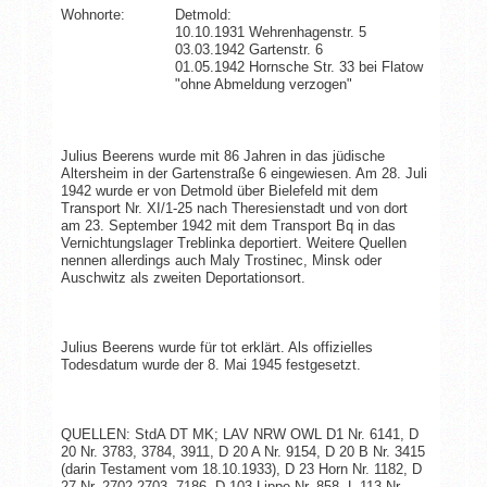
Wohnorte:
Detmold:
10.10.1931 Wehrenhagenstr. 5
03.03.1942 Gartenstr. 6
01.05.1942 Hornsche Str. 33 bei Flatow
"ohne Abmeldung verzogen"
Julius Beerens wurde mit 86 Jahren in das jüdische
Altersheim in der Gartenstraße 6 eingewiesen. Am 28. Juli
1942 wurde er von Detmold über Bielefeld mit dem
Transport Nr. XI/1-25 nach Theresienstadt und von dort
am 23. September 1942 mit dem Transport Bq in das
Vernichtungslager Treblinka deportiert. Weitere Quellen
nennen allerdings auch Maly Trostinec, Minsk oder
Auschwitz als zweiten Deportationsort.
Julius Beerens wurde für tot erklärt. Als offizielles
Todesdatum wurde der 8. Mai 1945 festgesetzt.
QUELLEN: StdA DT MK; LAV NRW OWL D1 Nr. 6141, D
20 Nr. 3783, 3784, 3911, D 20 A Nr. 9154, D 20 B Nr. 3415
(darin Testament vom 18.10.1933), D 23 Horn Nr. 1182, D
27 Nr. 2702-2703, 7186, D 103 Lippe Nr. 858, L 113 Nr.