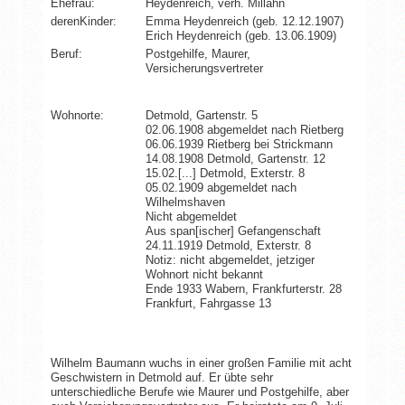
Ehefrau:
Heydenreich, verh. Millahn
derenKinder:
Emma Heydenreich (geb. 12.12.1907)
Erich Heydenreich (geb. 13.06.1909)
Beruf:
Postgehilfe, Maurer,
Versicherungsvertreter
Wohnorte:
Detmold, Gartenstr. 5
02.06.1908 abgemeldet nach Rietberg
06.06.1939 Rietberg bei Strickmann
14.08.1908 Detmold, Gartenstr. 12
15.02.[...] Detmold, Exterstr. 8
05.02.1909 abgemeldet nach
Wilhelmshaven
Nicht abgemeldet
Aus span[ischer] Gefangenschaft
24.11.1919 Detmold, Exterstr. 8
Notiz: nicht abgemeldet, jetziger
Wohnort nicht bekannt
Ende 1933 Wabern, Frankfurterstr. 28
Frankfurt, Fahrgasse 13
Wilhelm Baumann wuchs in einer großen Familie mit acht
Geschwistern in Detmold auf. Er übte sehr
unterschiedliche Berufe wie Maurer und Postgehilfe, aber