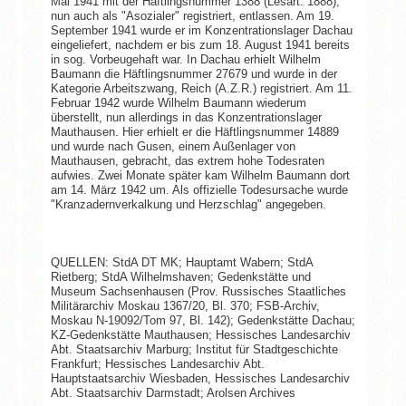
Mai 1941 mit der Häftlingsnummer 1388 (Lesart: 1888),
nun auch als "Asozialer" registriert, entlassen. Am 19.
September 1941 wurde er im Konzentrationslager Dachau
eingeliefert, nachdem er bis zum 18. August 1941 bereits
in sog. Vorbeugehaft war. In Dachau erhielt Wilhelm
Baumann die Häftlingsnummer 27679 und wurde in der
Kategorie Arbeitszwang, Reich (A.Z.R.) registriert. Am 11.
Februar 1942 wurde Wilhelm Baumann wiederum
überstellt, nun allerdings in das Konzentrationslager
Mauthausen. Hier erhielt er die Häftlingsnummer 14889
und wurde nach Gusen, einem Außenlager von
Mauthausen, gebracht, das extrem hohe Todesraten
aufwies. Zwei Monate später kam Wilhelm Baumann dort
am 14. März 1942 um. Als offizielle Todesursache wurde
"Kranzadernverkalkung und Herzschlag" angegeben.
QUELLEN: StdA DT MK; Hauptamt Wabern; StdA
Rietberg; StdA Wilhelmshaven; Gedenkstätte und
Museum Sachsenhausen (Prov. Russisches Staatliches
Militärarchiv Moskau 1367/20, Bl. 370; FSB-Archiv,
Moskau N-19092/Tom 97, Bl. 142); Gedenkstätte Dachau;
KZ-Gedenkstätte Mauthausen; Hessisches Landesarchiv
Abt. Staatsarchiv Marburg; Institut für Stadtgeschichte
Frankfurt; Hessisches Landesarchiv Abt.
Hauptstaatsarchiv Wiesbaden, Hessisches Landesarchiv
Abt. Staatsarchiv Darmstadt; Arolsen Archives