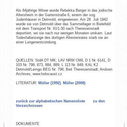
Als 84jährige Witwe wurde Rebekka Berger in das jüdische
Altersheim in der Gartenstraße 6, einem der sog.
Judenhäuser in Detmold, eingewiesen. Am 28. Juli 1942
wurde sie von Detmold über das Sammellager in Bielefeld
mit dem Transport Nr. XI/1-30 nach Theresienstadt
deportiert, wo sie nach nur wenigen Monaten umkam. Laut
Todesfallanzeige des dortigen Ältestenrates starb sie an
einer Lungenentzündung.
QUELLEN: StdA DT MK; LAV NRW OWL D 1 Nr. 6141, D
103 Nr. 798, 873, 884, 889, L 113 Nr. 849; KAL K2
Detmold/Lemgo BEG Nr. 798; Beit Theresienstadt; Arolsen
Archives; www.holocaust.cz
LITERATUR:
Müller (1992)
,
Müller (2008)
zurück zur alphabetischen Namensliste
zu den
Verzeichnissen
DOKUMENTE