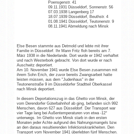
Poensgenstr. 41
09.11.1931 Düsseldorf, Sonnenstr. 56
07.03.1938 Langenberg 17
18.07.1939 Düsseldorf, Beuthstr. 4
01.08.1941 Düsseldorf, Teutonenstr. 9
08.11.1941 Abmeldung nach Minsk
Else Besen stammte aus Detmold und lebte mit ihrer
Familie in Düsseldorf. Ihr Mann Fritz floh bereits am 7.
März 1938 in die Niederlande. Dort wurde er 1942 verhaftet
und nach Westerbork gebracht. Von dort wurde er nach
Auschwitz deportiert.
Am 10. November 1941 wurde Else Besen zusammen mit
ihrem Sohn Erich, der zuvor bereits Zwangsarbeit hatte
leisten müssen, aus dem "Judenhaus" in der
Teutonenstraße 9 im Düsseldorfer Stadtteil Oberkassel
nach Minsk deportiert.
In diesem Deportationszug in das Ghetto von Minsk, der
vom Derendorfer Güterbahnhof ab ging, befanden sich 992
Menschen, davon 627 aus Düsseldorf. Der Transport war
vier Tage lang bei Außentemperaturen von etwa -12°
unterwegs. Im Ghetto von Minsk starb in den ersten
Monaten jeder Achte aufgrund des Nahrungsmangels bzw.
an den daraus resultierenden Infektionskrankheiten. Den
Transport vom November 1941 überlebten fünf Menschen.