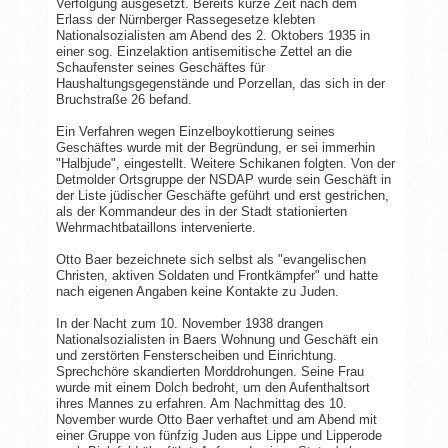
Verfolgung ausgesetzt. Bereits kurze Zeit nach dem
Erlass der Nürnberger Rassegesetze klebten
Nationalsozialisten am Abend des 2. Oktobers 1935 in
einer sog. Einzelaktion antisemitische Zettel an die
Schaufenster seines Geschäftes für
Haushaltungsgegenstände und Porzellan, das sich in der
Bruchstraße 26 befand.
Ein Verfahren wegen Einzelboykottierung seines
Geschäftes wurde mit der Begründung, er sei immerhin
"Halbjude", eingestellt. Weitere Schikanen folgten. Von der
Detmolder Ortsgruppe der NSDAP wurde sein Geschäft in
der Liste jüdischer Geschäfte geführt und erst gestrichen,
als der Kommandeur des in der Stadt stationierten
Wehrmachtbataillons intervenierte.
Otto Baer bezeichnete sich selbst als "evangelischen
Christen, aktiven Soldaten und Frontkämpfer" und hatte
nach eigenen Angaben keine Kontakte zu Juden.
In der Nacht zum 10. November 1938 drangen
Nationalsozialisten in Baers Wohnung und Geschäft ein
und zerstörten Fensterscheiben und Einrichtung.
Sprechchöre skandierten Morddrohungen. Seine Frau
wurde mit einem Dolch bedroht, um den Aufenthaltsort
ihres Mannes zu erfahren. Am Nachmittag des 10.
November wurde Otto Baer verhaftet und am Abend mit
einer Gruppe von fünfzig Juden aus Lippe und Lipperode