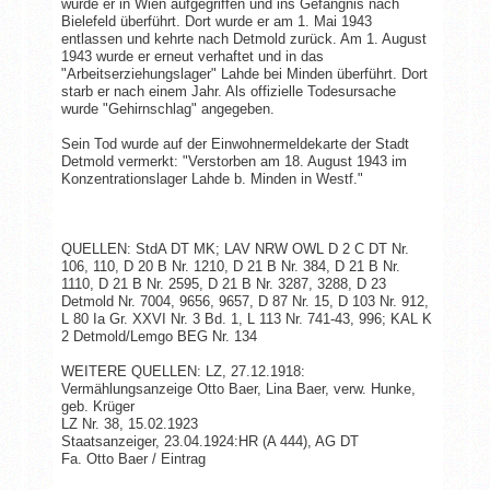
wurde er in Wien aufgegriffen und ins Gefängnis nach
Bielefeld überführt. Dort wurde er am 1. Mai 1943
entlassen und kehrte nach Detmold zurück. Am 1. August
1943 wurde er erneut verhaftet und in das
"Arbeitserziehungslager" Lahde bei Minden überführt. Dort
starb er nach einem Jahr. Als offizielle Todesursache
wurde "Gehirnschlag" angegeben.
Sein Tod wurde auf der Einwohnermeldekarte der Stadt
Detmold vermerkt: "Verstorben am 18. August 1943 im
Konzentrationslager Lahde b. Minden in Westf."
QUELLEN: StdA DT MK; LAV NRW OWL D 2 C DT Nr.
106, 110, D 20 B Nr. 1210, D 21 B Nr. 384, D 21 B Nr.
1110, D 21 B Nr. 2595, D 21 B Nr. 3287, 3288, D 23
Detmold Nr. 7004, 9656, 9657, D 87 Nr. 15, D 103 Nr. 912,
L 80 Ia Gr. XXVI Nr. 3 Bd. 1, L 113 Nr. 741-43, 996; KAL K
2 Detmold/Lemgo BEG Nr. 134
WEITERE QUELLEN: LZ, 27.12.1918:
Vermählungsanzeige Otto Baer, Lina Baer, verw. Hunke,
geb. Krüger
LZ Nr. 38, 15.02.1923
Staatsanzeiger, 23.04.1924:HR (A 444), AG DT
Fa. Otto Baer / Eintrag