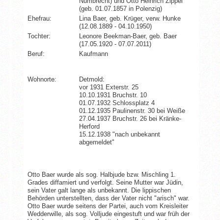
Nümbrecht) und Otto Heinrich Zippel
(geb. 01.07.1857 in Polenzig)
Ehefrau:
Lina Baer, geb. Krüger, verw. Hunke
(12.08.1889 - 04.10.1950)
Tochter:
Leonore Beekman-Baer, geb. Baer
(17.05.1920 - 07.07.2011)
Beruf:
Kaufmann
Wohnorte:
Detmold:
vor 1931 Exterstr. 25
10.10.1931 Bruchstr. 10
01.07.1932 Schlossplatz 4
01.12.1935 Paulinenstr. 30 bei Weiße
27.04.1937 Bruchstr. 26 bei Kränke-
Herford
15.12.1938 "nach unbekannt
abgemeldet"
Otto Baer wurde als sog. Halbjude bzw. Mischling 1.
Grades diffamiert und verfolgt. Seine Mutter war Jüdin,
sein Vater galt lange als unbekannt. Die lippischen
Behörden unterstellten, dass der Vater nicht "arisch" war.
Otto Baer wurde seitens der Partei, auch vom Kreisleiter
Wedderwille, als sog. Volljude eingestuft und war früh der