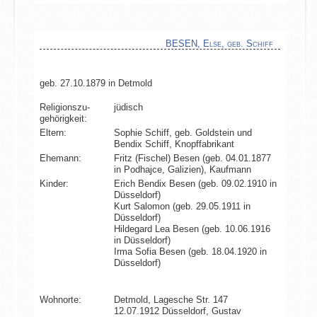
BESEN, Else, geb. Schiff
geb. 27.10.1879 in Detmold
Religionszu­
jüdisch
gehörigkeit:
Eltern:
Sophie Schiff, geb. Goldstein und
Bendix Schiff, Knopffabrikant
Ehemann:
Fritz (Fischel) Besen (geb. 04.01.1877
in Podhajce, Galizien), Kaufmann
Kinder:
Erich Bendix Besen (geb. 09.02.1910 in
Düsseldorf)
Kurt Salomon (geb. 29.05.1911 in
Düsseldorf)
Hildegard Lea Besen (geb. 10.06.1916
in Düsseldorf)
Irma Sofia Besen (geb. 18.04.1920 in
Düsseldorf)
Wohnorte:
Detmold, Lagesche Str. 147
12.07.1912 Düsseldorf, Gustav