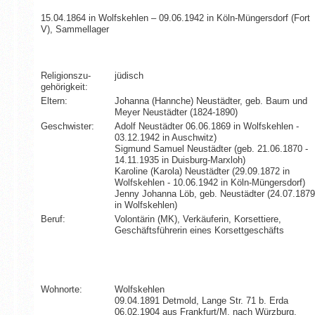
15.04.1864 in Wolfskehlen – 09.06.1942 in Köln-Müngersdorf (Fort
V), Sammellager
Religionszu­
jüdisch
gehörigkeit:
Eltern:
Johanna (Hannche) Neustädter, geb. Baum und
Meyer Neustädter (1824-1890)
Geschwister:
Adolf Neustädter 06.06.1869 in Wolfskehlen -
03.12.1942 in Auschwitz)
Sigmund Samuel Neustädter (geb. 21.06.1870 -
14.11.1935 in Duisburg-Marxloh)
Karoline (Karola) Neustädter (29.09.1872 in
Wolfskehlen - 10.06.1942 in Köln-Müngersdorf)
Jenny Johanna Löb, geb. Neustädter (24.07.1879
in Wolfskehlen)
Beruf:
Volontärin (MK), Verkäuferin, Korsettiere,
Geschäftsführerin eines Korsettgeschäfts
Wohnorte:
Wolfskehlen
09.04.1891 Detmold, Lange Str. 71 b. Erda
06.02.1904 aus Frankfurt/M. nach Würzburg,