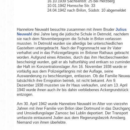
16.10.1939 Sachsenstr. 25 bei Herzberg
10.01.1942 Hornsche Str. 33
24.04.1942 nach Brilon, Südstr. 10 abgemeldet
Hannelore Neuwahl besuchte zusammen mit ihrem Bruder
Julius
Neuwahl
drei Jahre lang die jüdische Schule in Detmold, nachdem
sie nach dem Novemberpogrom die Schule in Brilon verlassen
mussten. In Detmold wurden sie allerdigs bei unterschiedlichen
Gasteltern untergebracht. Nach der Pogromnacht war ihr Vater
verhaftet und in das Polizeigefängnis im Briloner Rathaus gebracht
worden. Aufgrund eines Attestes, durch das ihm Herzbeschwerden
bescheinigt wurden, galt er als haftunfähig und entkam so zuminde
der Haft im Konzentrationslager. Am 16. November 1938 wurde er
vorläufig aus dem Polizeigefängnis mit der Auflage, seine
Auswanderung zu beschleunigen, entlassen. Ob die Familie Neuwa
tatsächlich ihre Emigration betrieb, ist nicht bekannt. Am 9.
Dezember 1938 mussten sie ihr Haus verkaufen, und am 13. April
1940 wurde ihnen auch ihr bis dahin verbliebenes Ackergrundstück
entzogen.
Am 30. April 1942 wurde Hannelore Neuwahl im Alter von vierzehn
Jahren mit ihrer Familie von Brilon über Dortmund in das Durchgan
und Umsiedlungslager Zamosc bei Lublin deportiert. Der Transport
umfasste eintausend Juden aus dem Regierungsbezirk Arnsberg.
Niemand von ihnen überlebte.