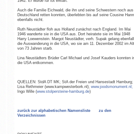
1942. Er wurde für tot erklärt.
Auch die Familie Eichwald, die ihn und seine Schwestern noch aus
Deutschland retten konnten, überlebten bis auf seine Cousine Han
ebenfalls nicht.
Ruth Neustädter floh aus Holland zunächst nach England. Im Mai
1946 wanderte sie in die USA aus. Dort heiratete sie im Mai 1948
Harry Loewenstein. Margot Neustädter, verh. Supak gelang ebenfal
die Auswanderung in die USA, wo sie am 11. Dezember 2002 im Alt
von 73 Jahren starb.
Lina Neustädters Brüder Carl Michael und Josef Kauders konnten i
die USA entkommen.
QUELLEN: StdA DT MK; StA der Freien und Hansestadt Hamburg;
Lisa Rethmeier (www.kampwesterbork.nl);
www.joodsmonument.nl;
Ingo Wille (
www.stolpersteine-hamburg.de
)
zurück zur alphabetischen Namensliste
zu den
Verzeichnissen