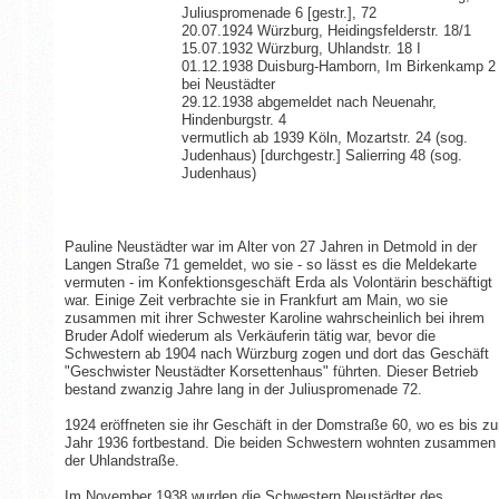
Juliuspromenade 6 [gestr.], 72
20.07.1924 Würzburg, Heidingsfelderstr. 18/1
15.07.1932 Würzburg, Uhlandstr. 18 I
01.12.1938 Duisburg-Hamborn, Im Birkenkamp 2
bei Neustädter
29.12.1938 abgemeldet nach Neuenahr,
Hindenburgstr. 4
vermutlich ab 1939 Köln, Mozartstr. 24 (sog.
Judenhaus) [durchgestr.] Salierring 48 (sog.
Judenhaus)
Pauline Neustädter war im Alter von 27 Jahren in Detmold in der
Langen Straße 71 gemeldet, wo sie - so lässt es die Meldekarte
vermuten - im Konfektionsgeschäft Erda als Volontärin beschäftigt
war. Einige Zeit verbrachte sie in Frankfurt am Main, wo sie
zusammen mit ihrer Schwester Karoline wahrscheinlich bei ihrem
Bruder Adolf wiederum als Verkäuferin tätig war, bevor die
Schwestern ab 1904 nach Würzburg zogen und dort das Geschäft
"Geschwister Neustädter Korsettenhaus" führten. Dieser Betrieb
bestand zwanzig Jahre lang in der Juliuspromenade 72.
1924 eröffneten sie ihr Geschäft in der Domstraße 60, wo es bis z
Jahr 1936 fortbestand. Die beiden Schwestern wohnten zusammen 
der Uhlandstraße.
Im November 1938 wurden die Schwestern Neustädter des