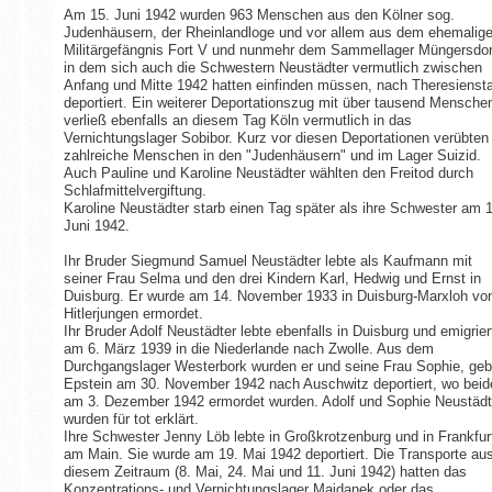
Am 15. Juni 1942 wurden 963 Menschen aus den Kölner sog.
Judenhäusern, der Rheinlandloge und vor allem aus dem ehemalig
Militärgefängnis Fort V und nunmehr dem Sammellager Müngersdor
in dem sich auch die Schwestern Neustädter vermutlich zwischen
Anfang und Mitte 1942 hatten einfinden müssen, nach Theresienst
deportiert. Ein weiterer Deportationszug mit über tausend Mensche
verließ ebenfalls an diesem Tag Köln vermutlich in das
Vernichtungslager Sobibor. Kurz vor diesen Deportationen verübten
zahlreiche Menschen in den "Judenhäusern" und im Lager Suizid.
Auch Pauline und Karoline Neustädter wählten den Freitod durch
Schlafmittelvergiftung.
Karoline Neustädter starb einen Tag später als ihre Schwester am 1
Juni 1942.
Ihr Bruder Siegmund Samuel Neustädter lebte als Kaufmann mit
seiner Frau Selma und den drei Kindern Karl, Hedwig und Ernst in
Duisburg. Er wurde am 14. November 1933 in Duisburg-Marxloh vo
Hitlerjungen ermordet.
Ihr Bruder Adolf Neustädter lebte ebenfalls in Duisburg und emigrier
am 6. März 1939 in die Niederlande nach Zwolle. Aus dem
Durchgangslager Westerbork wurden er und seine Frau Sophie, geb
Epstein am 30. November 1942 nach Auschwitz deportiert, wo beid
am 3. Dezember 1942 ermordet wurden. Adolf und Sophie Neustädt
wurden für tot erklärt.
Ihre Schwester Jenny Löb lebte in Großkrotzenburg und in Frankfur
am Main. Sie wurde am 19. Mai 1942 deportiert. Die Transporte au
diesem Zeitraum (8. Mai, 24. Mai und 11. Juni 1942) hatten das
Konzentrations- und Vernichtungslager Majdanek oder das