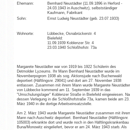
Ehemann:
Bernhard Neustädter (11.09.1896 in Herford -
24.03.1943 in Auschwitz), selbstständiger
Kaufmann, Fabrikant
Sohn:
Ernst Ludwig Neustädter (geb. 23.07.1933)
Wohnorte:
Lübbecke, Osnabrückerstr. 4
Bielefeld:
11.09.1939 Koblenzer Str. 4
23.03.1940 Schloßhofstr. 73a
Margarete Neustädter war von 1919 bis 1922 Schülerin des
Detmolder Lyzeums. Ihr Mann Bernhard Neustädter wurde im
Novemberpogrom 1938 als sog. Aktionsjude nach Buchenwald
deportiert (Häftlingsnr. 29041) und dort am 27. November 1938
entlassen. Zusammen mit ihrem Mann wurde Margarete Neustädter
von Lübbecke kommend am 11. September 1939 in das
"Umschulungslager" Koblenzer Straße in Bielefeld eingewiesen. N
dessen Verlegung in die Schloßhofstraße 73a, kamen beide am 23.
März 1940 in die dortige Arbeitseinsatzstelle.
Am 2. März 1943 wurde Margarete Neustädter zusammen mit ihre
Mann nach Auschwitz deportiert. Bernhard Neustädter (Häftlingsnr.
105003) erkrankte dort und wurde noch in den Häftlingskrankenbau
Buna/Monowitz eingeliefert, bevor er am 24. März 1943 starb. Als