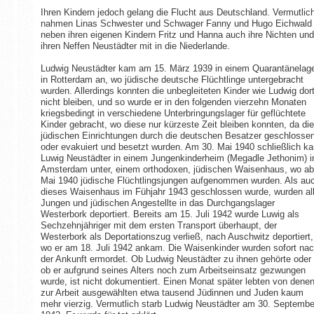
Ihren Kindern jedoch gelang die Flucht aus Deutschland. Vermutlic
nahmen Linas Schwester und Schwager Fanny und Hugo Eichwald
neben ihren eigenen Kindern Fritz und Hanna auch ihre Nichten und
ihren Neffen Neustädter mit in die Niederlande.
Ludwig Neustädter kam am 15. März 1939 in einem Quarantänelag
in Rotterdam an, wo jüdische deutsche Flüchtlinge untergebracht
wurden. Allerdings konnten die unbegleiteten Kinder wie Ludwig dor
nicht bleiben, und so wurde er in den folgenden vierzehn Monaten
kriegsbedingt in verschiedene Unterbringungslager für geflüchtete
Kinder gebracht, wo diese nur kürzeste Zeit bleiben konnten, da die
jüdischen Einrichtungen durch die deutschen Besatzer geschlosse
oder evakuiert und besetzt wurden. Am 30. Mai 1940 schließlich k
Luwig Neustädter in einem Jungenkinderheim (Megadle Jethonim) i
Amsterdam unter, einem orthodoxen, jüdischen Waisenhaus, wo ab
Mai 1940 jüdische Flüchtlingsjungen aufgenommen wurden. Als au
dieses Waisenhaus im Fühjahr 1943 geschlossen wurde, wurden al
Jungen und jüdischen Angestellte in das Durchgangslager
Westerbork deportiert. Bereits am 15. Juli 1942 wurde Luwig als
Sechzehnjähriger mit dem ersten Transport überhaupt, der
Westerbork als Deportationszug verließ, nach Auschwitz deportiert,
wo er am 18. Juli 1942 ankam. Die Waisenkinder wurden sofort na
der Ankunft ermordet. Ob Ludwig Neustädter zu ihnen gehörte oder
ob er aufgrund seines Alters noch zum Arbeitseinsatz gezwungen
wurde, ist nicht dokumentiert. Einen Monat später lebten von dene
zur Arbeit ausgewählten etwa tausend Jüdinnen und Juden kaum
mehr vierzig. Vermutlich starb Ludwig Neustädter am 30. Septembe