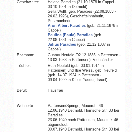
Geschwister:
Helene Paradies (21.10.1878 in Cappel -
03.10.1901 in Detmold)
Sella Wolff, geb. Paradies (22.08.1883 -
24.02.1926), Geschäftsinhaberin,
Putzmacherin
Aron Albert Paradies
(geb. 21.11.1879 in
Cappel)
Pauline (Paula) Paradies
(geb.
22.08.1881 in Cappel)
Julius Paradies
(geb. 21.12.1887 in
Cappel)
Ehemann:
Gustav Neufeld (02.12.1885 in Pattensen -
13.03.1938 in Pattensen), Viehhändler
Töchter:
Ruth Neufeld (geb. 03.01.1914 in
Pattensen) und Ilse Weiss, geb. Neufeld
(geb. 14.07.1924 in Pattensen -
09.04.1999 in Kibuz Yassur, Israel)
Beruf:
Hausfrau
Wohnorte:
Pattensen/Springe, Mauerstr. 46
12.06.1940 Detmold, Hornsche Str. 33 bei
Paradies
23.06.1940 nach Pattensen, Mauerstr. 46
abgemeldet
30.07.1940 Detmold, Hornsche Str. 33 bei