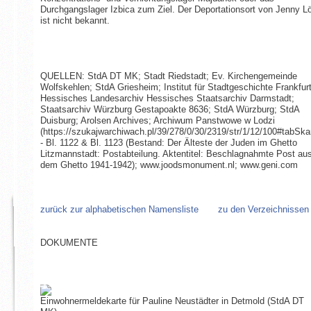
Durchgangslager Izbica zum Ziel. Der Deportationsort von Jenny L
ist nicht bekannt.
QUELLEN: StdA DT MK; Stadt Riedstadt; Ev. Kirchengemeinde
Wolfskehlen; StdA Griesheim; Institut für Stadtgeschichte Frankfurt
Hessisches Landesarchiv Hessisches Staatsarchiv Darmstadt;
Staatsarchiv Würzburg Gestapoakte 8636; StdA Würzburg; StdA
Duisburg; Arolsen Archives; Archiwum Panstwowe w Lodzi
(https://szukajwarchiwach.pl/39/278/0/30/2319/str/1/12/100#tabSk
- Bl. 1122 & Bl. 1123 (Bestand: Der Älteste der Juden im Ghetto
Litzmannstadt: Postabteilung. Aktentitel: Beschlagnahmte Post au
dem Ghetto 1941-1942); www.joodsmonument.nl; www.geni.com
zurück zur alphabetischen Namensliste
zu den Verzeichnissen
DOKUMENTE
Einwohnermeldekarte für Pauline Neustädter in Detmold (StdA DT