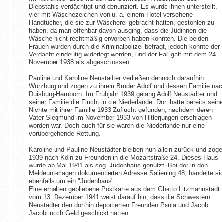
Diebstahls verdächtigt und denunziert. Es wurde ihnen unterstellt,
vier mit Wäschezeichen von u. a. einem Hotel versehene
Handtücher, die sie zur Wäscherei gebracht hatten, gestohlen zu
haben, da man offenbar davon ausging, dass die Jüdinnen die
Wäsche nicht rechtmäßig erworben haben konnten. Die beiden
Frauen wurden durch die Kriminalpolizei befragt, jedoch konnte der
Verdacht eindeutig widerlegt werden, und der Fall galt mit dem 24.
November 1938 als abgeschlossen.
Pauline und Karoline Neustädter verließen dennoch daraufhin
Würzburg und zogen zu ihrem Bruder Adolf und dessen Familie na
Duisburg-Hamborn. Im Frühjahr 1939 gelang Adolf Neustädter und
seiner Familie die Flucht in die Niederlande. Dort hatte bereits sein
Nichte mit ihrer Familie 1933 Zuflucht gefunden, nachdem deren
Vater Siegmund im November 1933 von Hitlerjungen erschlagen
worden war. Doch auch für sie waren die Niederlande nur eine
vorübergehende Rettung.
Karoline und Pauline Neustädter bleiben nun allein zurück und zog
1939 nach Köln zu Freunden in die Mozartstraße 24. Dieses Haus
wurde ab Mai 1941 als sog. Judenhaus genutzt. Bei der in den
Meldeunterlagen dokumentierten Adresse Salierring 48, handelte si
ebenfalls um ein "Judenhaus".
Eine erhalten gebliebene Postkarte aus dem Ghetto Litzmannstadt
vom 13. Dezember 1941 weist darauf hin, dass die Schwestern
Neustädter den dorthin deportierten Freunden Paula und Jacob
Jacobi noch Geld geschickt hatten.