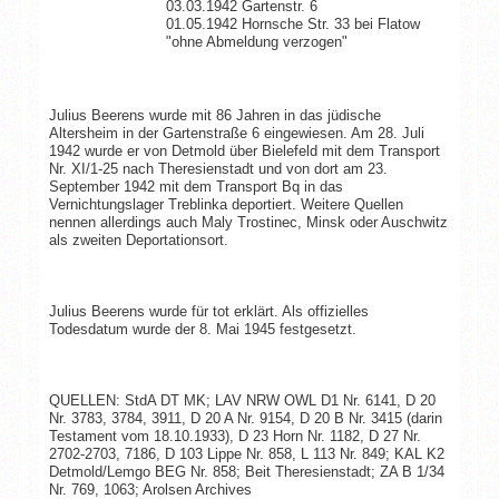
03.03.1942 Gartenstr. 6
01.05.1942 Hornsche Str. 33 bei Flatow
"ohne Abmeldung verzogen"
Julius Beerens wurde mit 86 Jahren in das jüdische
Altersheim in der Gartenstraße 6 eingewiesen. Am 28. Juli
1942 wurde er von Detmold über Bielefeld mit dem Transport
Nr. XI/1-25 nach Theresienstadt und von dort am 23.
September 1942 mit dem Transport Bq in das
Vernichtungslager Treblinka deportiert. Weitere Quellen
nennen allerdings auch Maly Trostinec, Minsk oder Auschwitz
als zweiten Deportationsort.
Julius Beerens wurde für tot erklärt. Als offizielles
Todesdatum wurde der 8. Mai 1945 festgesetzt.
QUELLEN: StdA DT MK; LAV NRW OWL D1 Nr. 6141, D 20
Nr. 3783, 3784, 3911, D 20 A Nr. 9154, D 20 B Nr. 3415 (darin
Testament vom 18.10.1933), D 23 Horn Nr. 1182, D 27 Nr.
2702-2703, 7186, D 103 Lippe Nr. 858, L 113 Nr. 849; KAL K2
Detmold/Lemgo BEG Nr. 858; Beit Theresienstadt; ZA B 1/34
Nr. 769, 1063; Arolsen Archives