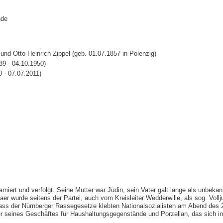
hde
und Otto Heinrich Zippel (geb. 01.07.1857 in Polenzig)
89 - 04.10.1950)
 - 07.07.2011)
miert und verfolgt. Seine Mutter war Jüdin, sein Vater galt lange als unbekan
Baer wurde seitens der Partei, auch vom Kreisleiter Wedderwille, als sog. Voll
lass der Nürnberger Rassegesetze klebten Nationalsozialisten am Abend des 
ter seines Geschäftes für Haushaltungsgegenstände und Porzellan, das sich i