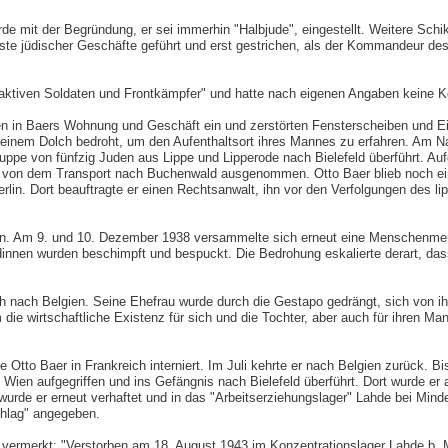
e mit der Begründung, er sei immerhin "Halbjude", eingestellt. Weitere Schi
te jüdischer Geschäfte geführt und erst gestrichen, als der Kommandeur des 
, aktiven Soldaten und Frontkämpfer" und hatte nach eigenen Angaben keine 
n in Baers Wohnung und Geschäft ein und zerstörten Fensterscheiben und Ei
einem Dolch bedroht, um den Aufenthaltsort ihres Mannes zu erfahren. Am N
ppe von fünfzig Juden aus Lippe und Lipperode nach Bielefeld überführt. Auf
 von dem Transport nach Buchenwald ausgenommen. Otto Baer blieb noch eini
lin. Dort beauftragte er einen Rechtsanwalt, ihn vor den Verfolgungen des lip
en. Am 9. und 10. Dezember 1938 versammelte sich erneut eine Menschenme
nen wurden beschimpft und bespuckt. Die Bedrohung eskalierte derart, dass
loh nach Belgien. Seine Ehefrau wurde durch die Gestapo gedrängt, sich von
die wirtschaftliche Existenz für sich und die Tochter, aber auch für ihren Man
e Otto Baer in Frankreich interniert. Im Juli kehrte er nach Belgien zurück.
in Wien aufgegriffen und ins Gefängnis nach Bielefeld überführt. Dort wurde er
rde er erneut verhaftet und in das "Arbeitserziehungslager" Lahde bei Minden
chlag" angegeben.
vermerkt: "Verstorben am 18. August 1943 im Konzentrationslager Lahde b. 