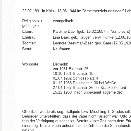
22.02.1891 in Köln - 18.08.1944 im "Arbeitserziehungslager" La
Religionszu­
evangelisch
gehörigkeit:
Eltern:
Karoline Baer (geb. 16.02.1857 in Nümbrecht) 
Ehefrau:
Lina Baer, geb. Krüger, verw. Hunke (12.08.18
Tochter:
Leonore Beekman-Baer, geb. Baer (17.05.1920
Beruf:
Kaufmann
Wohnorte:
Detmold:
vor 1931 Exterstr. 25
10.10.1931 Bruchstr. 10
01.07.1932 Schlossplatz 4
01.12.1935 Paulinenstr. 30 bei Weiße
27.04.1937 Bruchstr. 26 bei Kränke-Herford
15.12.1938 "nach unbekannt abgemeldet"
Otto Baer wurde als sog. Halbjude bzw. Mischling 1. Grades diffa
Behörden unterstellten, dass der Vater nicht "arisch" war. Otto 
früh der Verfolgung ausgesetzt. Bereits kurze Zeit nach dem Er
einer sog. Einzelaktion antisemitische Zettel an die Schaufens
befand.