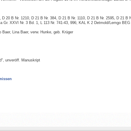
0 B Nr. 1210, D 21 B Nr. 384, D 21 B Nr. 1110, D 21 B Nr. 2595, D 21 B N
 Ia Gr. XXVI Nr. 3 Bd. 1, L 113 Nr. 741-43, 996; KAL K 2 Detmold/Lemgo BEG
aer, Lina Baer, verw. Hunke, geb. Krüger
", unveröff. Manuskript
nissen