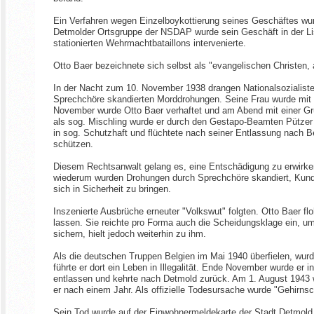
Ein Verfahren wegen Einzelboykottierung seines Geschäftes wurd
Detmolder Ortsgruppe der NSDAP wurde sein Geschäft in der Lis
stationierten Wehrmachtbataillons intervenierte.
Otto Baer bezeichnete sich selbst als "evangelischen Christen
In der Nacht zum 10. November 1938 drangen Nationalsozialiste
Sprechchöre skandierten Morddrohungen. Seine Frau wurde mit 
November wurde Otto Baer verhaftet und am Abend mit einer Gru
als sog. Mischling wurde er durch den Gestapo-Beamten Pützer
in sog. Schutzhaft und flüchtete nach seiner Entlassung nach Ber
schützen.
Diesem Rechtsanwalt gelang es, eine Entschädigung zu erwirk
wiederum wurden Drohungen durch Sprechchöre skandiert, Kundin
sich in Sicherheit zu bringen.
Inszenierte Ausbrüche erneuter "Volkswut" folgten. Otto Baer f
lassen. Sie reichte pro Forma auch die Scheidungsklage ein, um 
sichern, hielt jedoch weiterhin zu ihm.
Als die deutschen Truppen Belgien im Mai 1940 überfielen, wurd
führte er dort ein Leben in Illegalität. Ende November wurde er 
entlassen und kehrte nach Detmold zurück. Am 1. August 1943 wu
er nach einem Jahr. Als offizielle Todesursache wurde "Gehirns
Sein Tod wurde auf der Einwohnermeldekarte der Stadt Detmold 