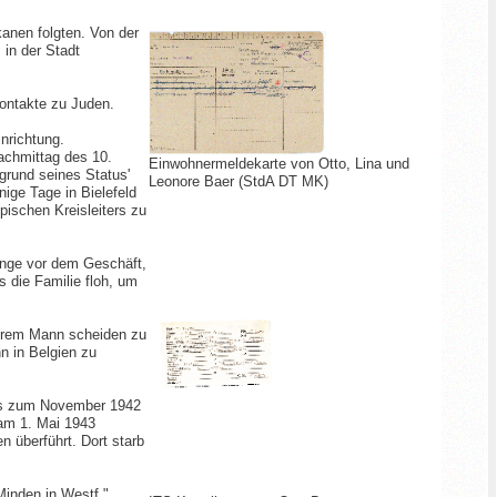
kanen folgten. Von der
in der Stadt
Kontakte zu Juden.
nrichtung.
achmittag des 10.
Einwohnermeldekarte von Otto, Lina und
grund seines Status'
Leonore Baer (StdA DT MK)
ge Tage in Bielefeld
pischen Kreisleiters zu
nge vor dem Geschäft,
 die Familie floh, um
 ihrem Mann scheiden zu
n in Belgien zu
 Bis zum November 1942
 am 1. Mai 1943
 überführt. Dort starb
Minden in Westf."