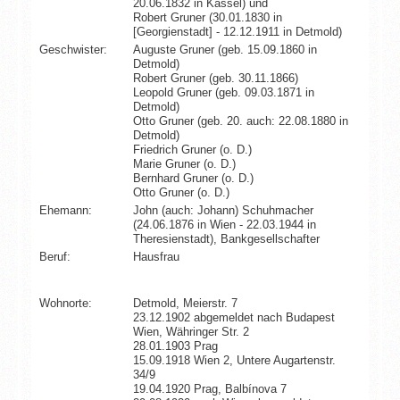
20.06.1832 in Kassel) und
Robert Gruner (30.01.1830 in
[Georgienstadt] - 12.12.1911 in Detmold)
Geschwister:
Auguste Gruner (geb. 15.09.1860 in
Detmold)
Robert Gruner (geb. 30.11.1866)
Leopold Gruner (geb. 09.03.1871 in
Detmold)
Otto Gruner (geb. 20. auch: 22.08.1880 in
Detmold)
Friedrich Gruner (o. D.)
Marie Gruner (o. D.)
Bernhard Gruner (o. D.)
Otto Gruner (o. D.)
Ehemann:
John (auch: Johann) Schuhmacher
(24.06.1876 in Wien - 22.03.1944 in
Theresienstadt), Bankgesellschafter
Beruf:
Hausfrau
Wohnorte:
Detmold, Meierstr. 7
23.12.1902 abgemeldet nach Budapest
Wien, Währinger Str. 2
28.01.1903 Prag
15.09.1918 Wien 2, Untere Augartenstr.
34/9
19.04.1920 Prag, Balbínova 7