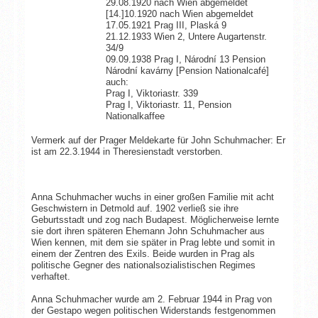
29.08.1920 nach Wien abgemeldet
[14.]10.1920 nach Wien abgemeldet
17.05.1921 Prag III, Plaská 9
21.12.1933 Wien 2, Untere Augartenstr.
34/9
09.09.1938 Prag I, Národní 13 Pension
Národní kavárny [Pension Nationalcafé]
auch:
Prag I, Viktoriastr. 339
Prag I, Viktoriastr. 11, Pension
Nationalkaffee
Vermerk auf der Prager Meldekarte für John Schuhmacher: Er
ist am 22.3.1944 in Theresienstadt verstorben.
Anna Schuhmacher wuchs in einer großen Familie mit acht
Geschwistern in Detmold auf. 1902 verließ sie ihre
Geburtsstadt und zog nach Budapest. Möglicherweise lernte
sie dort ihren späteren Ehemann John Schuhmacher aus
Wien kennen, mit dem sie später in Prag lebte und somit in
einem der Zentren des Exils. Beide wurden in Prag als
politische Gegner des nationalsozialistischen Regimes
verhaftet.
Anna Schuhmacher wurde am 2. Februar 1944 in Prag von
der Gestapo wegen politischen Widerstands festgenommen