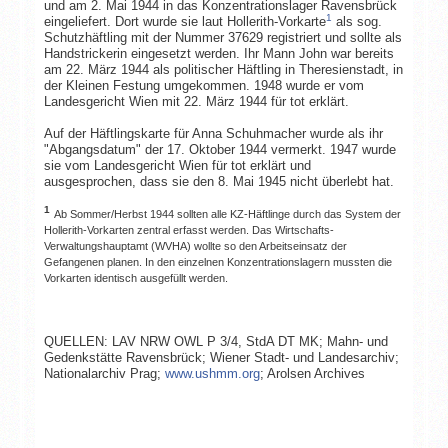
und am 2. Mai 1944 in das Konzentrationslager Ravensbrück
1
eingeliefert. Dort wurde sie laut Hollerith-Vorkarte
als sog.
Schutzhäftling mit der Nummer 37629 registriert und sollte als
Handstrickerin eingesetzt werden. Ihr Mann John war bereits
am 22. März 1944 als politischer Häftling in Theresienstadt, in
der Kleinen Festung umgekommen. 1948 wurde er vom
Landesgericht Wien mit 22. März 1944 für tot erklärt.
Auf der Häftlingskarte für Anna Schuhmacher wurde als ihr
"Abgangsdatum" der 17. Oktober 1944 vermerkt. 1947 wurde
sie vom Landesgericht Wien für tot erklärt und
ausgesprochen, dass sie den 8. Mai 1945 nicht überlebt hat.
1
Ab Sommer/Herbst 1944 sollten alle KZ-Häftlinge durch das System der
Hollerith-Vorkarten zentral erfasst werden. Das Wirtschafts-
Verwaltungshauptamt (WVHA) wollte so den Arbeitseinsatz der
Gefangenen planen. In den einzelnen Konzentrationslagern mussten die
Vorkarten identisch ausgefüllt werden.
QUELLEN: LAV NRW OWL P 3/4, StdA DT MK; Mahn- und
Gedenkstätte Ravensbrück; Wiener Stadt- und Landesarchiv;
Nationalarchiv Prag;
www.ushmm.org
; Arolsen Archives