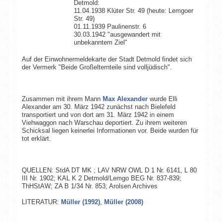
Detmold:
11.04.1938 Klüter Str. 49 (heute: Lemgoer
Str. 49)
01.11.1939 Paulinenstr. 6
30.03.1942 "ausgewandert mit
unbekanntem Ziel"
Auf der Einwohnermeldekarte der Stadt Detmold findet sich
der Vermerk "Beide Großelternteile sind volljüdisch".
Zusammen mit ihrem Mann
Max Alexander
wurde Elli
Alexander am 30. März 1942 zunächst nach Bielefeld
transportiert und von dort am 31. März 1942 in einem
Viehwaggon nach Warschau deportiert. Zu ihrem weiteren
Schicksal liegen keinerlei Informationen vor. Beide wurden für
tot erklärt.
QUELLEN: StdA DT MK ; LAV NRW OWL D 1 Nr. 6141, L 80
III Nr. 1902; KAL K 2 Detmold/Lemgo BEG Nr. 837-839;
ThHStAW; ZA B 1/34 Nr. 853; Arolsen Archives
LITERATUR:
Müller (1992)
,
Müller (2008)