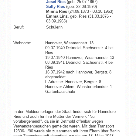
Josef Ries
(geb. 25.07.1867)
Sally Ries
(geb. 22.08.1870)
Minna Ries
(24.09.1873 - 03.10.1953)
Emma Linz
, geb. Ries (31.03.1876 -
03.09.1963)
Beruf:
Schülerin
Wohnorte:
Hannover, Wissmannstr. 13
09.07.1940 Detmold, Sachsenstr. 4 bei
Ries
19.07.1940 Hannover, Wissmannstr. 13
08.09.1941 Detmold, Sachsenstr. 4 bei
Ries
16.07.1942 nach Hannover, Bergstr. 8
abgemeldet
l. Adresse: Hannover, Bergstr. 8
Hannover-Ahlem, Wunstorferlandstr. 1
Gartenbauschule
In den Meldeunterlagen der Stadt findet sich für Hannelore
Ries und auch für ihre Mutter der Vermerk "Nur
vorübergehend!", da sie in Detmold offenbar wegen
Verwandtenbesuchen gemeldet waren. Mit dem Transport
12306- I/90 wurde sie zusammen mit ihren Eltern über Berlin
nach Theresienstadt deportiert, wo sie am 18. März 1943