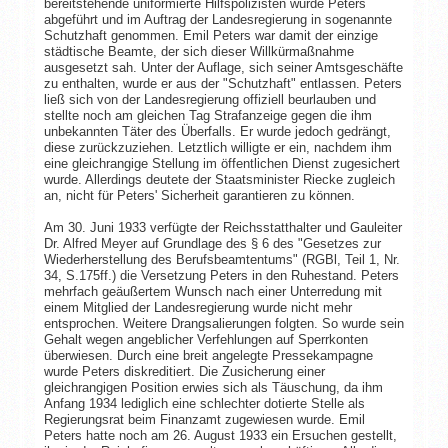
bereitstehende uniformierte Hilfspolizisten wurde Peters
abgeführt und im Auftrag der Landesregierung in sogenannte
Schutzhaft genommen. Emil Peters war damit der einzige
städtische Beamte, der sich dieser Willkürmaßnahme
ausgesetzt sah. Unter der Auflage, sich seiner Amtsgeschäfte
zu enthalten, wurde er aus der "Schutzhaft" entlassen. Peters
ließ sich von der Landesregierung offiziell beurlauben und
stellte noch am gleichen Tag Strafanzeige gegen die ihm
unbekannten Täter des Überfalls. Er wurde jedoch gedrängt,
diese zurückzuziehen. Letztlich willigte er ein, nachdem ihm
eine gleichrangige Stellung im öffentlichen Dienst zugesichert
wurde. Allerdings deutete der Staatsminister Riecke zugleich
an, nicht für Peters' Sicherheit garantieren zu können.
Am 30. Juni 1933 verfügte der Reichsstatthalter und Gauleiter
Dr. Alfred Meyer auf Grundlage des § 6 des "Gesetzes zur
Wiederherstellung des Berufsbeamtentums" (RGBl, Teil 1, Nr.
34, S.175ff.) die Versetzung Peters in den Ruhestand. Peters
mehrfach geäußertem Wunsch nach einer Unterredung mit
einem Mitglied der Landesregierung wurde nicht mehr
entsprochen. Weitere Drangsalierungen folgten. So wurde sein
Gehalt wegen angeblicher Verfehlungen auf Sperrkonten
überwiesen. Durch eine breit angelegte Pressekampagne
wurde Peters diskreditiert. Die Zusicherung einer
gleichrangigen Position erwies sich als Täuschung, da ihm
Anfang 1934 lediglich eine schlechter dotierte Stelle als
Regierungsrat beim Finanzamt zugewiesen wurde. Emil
Peters hatte noch am 26. August 1933 ein Ersuchen gestellt,