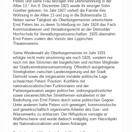
Peters und seine Frau bezogen ihre Dienstwohnung in der
2
Allee 13.
Am 9. Dezember 1921 wurde ihr einziger Sohn
Günther geboren. Im Jahr 1927 verließ die Familie ihre
Wohnung in der Allee 13 und zog in die Bülowstraße 11.
Neben seiner Tätigkeit als Oberbürgermeister unterrichtete
Emil Peters bis zu deren Schließung im Jahr 1924 das Fach
Kommunalwesen und Verwaltungsrecht an der Detmolder
Hochschule für Verwaltungswissenschaften. 1925 übernahm
Emil Peters zudem den Vorsitz des Lippischen
Theatervereins.
Seine Wiederwahl als Oberbürgermeister im Jahr 1931
erfolgte nicht mehr einstimmig wie noch 1920, sondern nur
noch mit den Stimmen der bürgerlichen und rechten Mitglieder
der Stadtverordnetenversammlung. Öffentlich ausgetragene
Streitigkeiten zwischen Landesregierung und der Stadt
Detmold sowie die insgesamte instabile politische Lage
schwächten Peters' Position. Konflikte mit
nationalsozialistischen Funktionären und der
Parteiorganisation wegen politischer, ordnungspolizeilicher
sowie steuerrechtlicher Streitthemen eskalierten in der
Bedrohung von Emil Peters durch seine politischen Gegner.
Unter anderem hatte Peters sich geweigert, kommunistische
und gewerkschaftlich organisierte Arbeiter des Gas- und
Wasserwerks zu entlassen. Der Hilfspolizei versagte er
Waffenscheine und wurde dadurch endgültig zum Hassobjekt
der Nationalsozialisten und deren Anhänger.