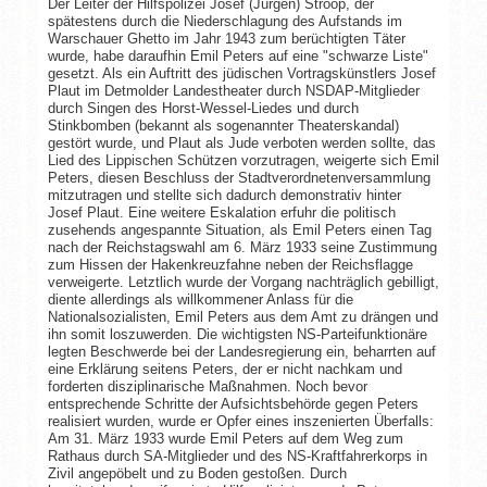
Der Leiter der Hilfspolizei Josef (Jürgen) Stroop, der
spätestens durch die Niederschlagung des Aufstands im
Warschauer Ghetto im Jahr 1943 zum berüchtigten Täter
wurde, habe daraufhin Emil Peters auf eine "schwarze Liste"
gesetzt. Als ein Auftritt des jüdischen Vortragskünstlers Josef
Plaut im Detmolder Landestheater durch NSDAP-Mitglieder
durch Singen des Horst-Wessel-Liedes und durch
Stinkbomben (bekannt als sogenannter Theaterskandal)
gestört wurde, und Plaut als Jude verboten werden sollte, das
Lied des Lippischen Schützen vorzutragen, weigerte sich Emil
Peters, diesen Beschluss der Stadtverordnetenversammlung
mitzutragen und stellte sich dadurch demonstrativ hinter
Josef Plaut. Eine weitere Eskalation erfuhr die politisch
zusehends angespannte Situation, als Emil Peters einen Tag
nach der Reichstagswahl am 6. März 1933 seine Zustimmung
zum Hissen der Hakenkreuzfahne neben der Reichsflagge
verweigerte. Letztlich wurde der Vorgang nachträglich gebilligt,
diente allerdings als willkommener Anlass für die
Nationalsozialisten, Emil Peters aus dem Amt zu drängen und
ihn somit loszuwerden. Die wichtigsten NS-Parteifunktionäre
legten Beschwerde bei der Landesregierung ein, beharrten auf
eine Erklärung seitens Peters, der er nicht nachkam und
forderten disziplinarische Maßnahmen. Noch bevor
entsprechende Schritte der Aufsichtsbehörde gegen Peters
realisiert wurden, wurde er Opfer eines inszenierten Überfalls:
Am 31. März 1933 wurde Emil Peters auf dem Weg zum
Rathaus durch SA-Mitglieder und des NS-Kraftfahrerkorps in
Zivil angepöbelt und zu Boden gestoßen. Durch