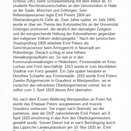
schloss 1901 seine Schulausbildung mit dem Abitur ab. Er
studierte Rechtswissenschaften an den Universitäten in Halle
an der Saale, München und Göttingen. Sein
Referendarexamen legte Emil Peters 1904 am
Oberlandesgericht Celle ab. Zwei Jahre später, im Jahr 1906,
wurde er über ein Thema des Kolonialrechts an der Universität
Göttingen promoviert, die deutlich den damaligen Zeitgeist
und die entsprechende Haltung der Kolonialherren gegenüber
1
den indigenen Völkern widerspiegelte.
Nach der juristischen
Staatsprüfung 1909 arbeitete Emil Peters als
Gerichtsassessor beim Amtsgericht in Neustadt am
Rübenberge. Danach schlug er eine höhere
Verwaltungslaufbahn ein: So war er in den
Kommunalverwaltungen in Hildesheim, Finsterwalde im Kreis
Luckau und Forst beschäftigt. 1913 wurde er zum besoldeten
Stadtrat von Forst gewählt. Ein Jahr später heiratete er
Dorothea Schaefer aus Finsterwalde. 1916 wurde Emil Peters
Zweiter Bürgermeister in Graudenz in Westpreußen, wo er
zunächst den erkrankten Oberbürgermeister vertrat, bis er
selbst zum 1. April 1919 dieses Amt übernahm.
Als nach dem Ersten Weltkrieg Westpreußen an Polen fiel,
wurde das Ehepaar Peters ausgewiesen und musste
Graudenz verlassen. Sie zogen nach Detmold, wo der
parteilose, aber der DVP nahestehende Emil Peters am 9.
April 1920 einstimmig in das Amt des Oberbürgermeisters
gewählt wurde. Seinen Dienst trat er nach Bestätigung durch
das Lippische Landespräsidium am 10. Mai 1920 an. Emil