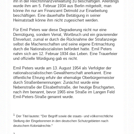
ihn in der Reichsfinanzverwaltung zu beschäftigen. Allerdings
wurde ihm am 5. Februar 1934 aus Berlin mitgeteilt, man
könne ihn nur am Finanzamt Detmold zur Einarbeitung
beschäftigen. Eine dauerhafte Betätigung in seiner
Heimatstadt könne ihm nicht zugesichert werden.
Für Emil Peters war diese Degradierung nicht nur eine
Demütigung, sondern Verrat, Wortbruch und ein gravierender
Ehrverlust, zumal er durch die Rücknahme der Strafanzeige
selbst die Machenschaften und seine eigene Entmachtung
durch die Nationalsozialisten befördert hatte. Emil Peters
nahm sich am 12. Februar 1934 das Leben. Eine Trauerfeier
und offizielle Würdigung gab es nicht.
Emil Peters wurde am 13. August 1954 als Verfolgter der
nationalsozialistischen Gewaltherrschaft anerkannt. Eine
öffentliche Ehrung erfuhr der ehemalige Oberbürgermeister
durch Straßenbenennungen: Zunächst wurde eine
Nebenstraße der Elisabethstraße, der heutige Bruchgarten,
nach ihm benannt, bevor 1965 eine Straße im Langen Feld
Emil-Peters-Straße genannt wurde.
1
Der Titel lautete: "Der Begriff sowie die staats- und völkerrechtliche
Stellung der Eingeborenen in den deutschen Schutzgebieten nach
deutschem Kolonialrechte."
2