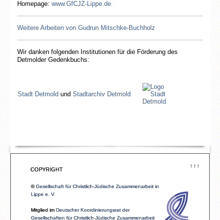
Homepage:
www.GfCJZ-Lippe.de
Weitere Arbeiten von Gudrun Mitschke-Buchholz
Gesellschaft für Christlich-Jüdische
Zusammenarbeit in Lippe e.V.
Wir danken folgenden Institutionen für die Förderung des
Detmolder Gedenkbuchs:
Stadt Detmold
und
Stadtarchiv Detmold
Sparkasse Paderborn-Detmold-Höxter
↑↑↑
Lippischer Heimatbund e.V.
und
COPYRIGHT
Ortsverein Detmold im Lippischen
Heimatbund e. V.
©
Gesellschaft für Christlich-Jüdische Zusammenarbeit in
Lippe e. V.
Mitglied im
Deutscher Koordinierungsrat der
Gesellschaften für Christlich-Jüdische Zusammenarbeit