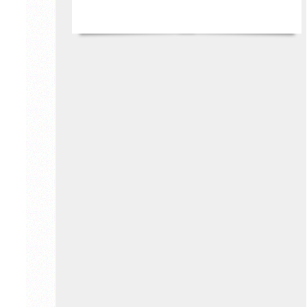
Sparkasse Paderborn-Detmold-Höxter
Lippischer Heimatbund e.V.
und
Ortsverein Detmold im Lippischen
Heimatbund e. V.
Lippische Landeskirche
Felix-Fechenbach Stiftung
Die Botschafter*innen: Erinnern für die
Zukunft