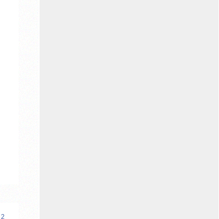
Landschaftsverband Westfalen-Lippe
(LWL)
Landesverband Lippe
Rotary Club Detmold
Auch Spenden von Privatpersonen haben
diese Arbeit möglich gemacht.
Gesellschaft für Christlich-Jüdische
Zusammenarbeit in Lippe e.V.
 2