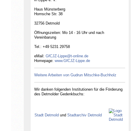
Haus Münsterberg
Hornsche Str. 38
32756 Detmold
Öffnungszeiten: Mo 14 - 16 Uhr und nach
Vereinbarung
Tel.: +49 5231 29758
eMail:
GfCJZ-Lippe@t-online.de
Homepage:
www.GfCJZ-Lippe.de
Weitere Arbeiten von Gudrun Mitschke-Buchholz
Gesellschaft für Christlich-Jüdische
Wir danken folgenden Institutionen für die Förderung
Zusammenarbeit in Lippe e.V.
des Detmolder Gedenkbuchs:
Stadt Detmold
und
Stadtarchiv Detmold