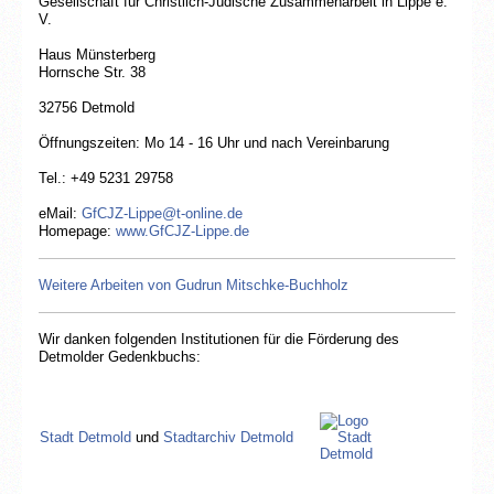
Gesellschaft für Christlich-Jüdische Zusammenarbeit in Lippe e.
V.
Haus Münsterberg
Hornsche Str. 38
32756 Detmold
Öffnungszeiten: Mo 14 - 16 Uhr und nach Vereinbarung
Tel.: +49 5231 29758
eMail:
GfCJZ-Lippe@t-online.de
Homepage:
www.GfCJZ-Lippe.de
Weitere Arbeiten von Gudrun Mitschke-Buchholz
Gesellschaft für Christlich-Jüdische
Wir danken folgenden Institutionen für die Förderung des
Zusammenarbeit in Lippe e.V.
Detmolder Gedenkbuchs:
Stadt Detmold
und
Stadtarchiv Detmold