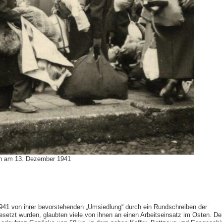
en am 13. Dezember 1941
41 von ihrer bevorstehenden „Umsiedlung“ durch ein Rundschreiben der
gesetzt wurden, glaubten viele von ihnen an einen Arbeitseinsatz im Osten. De