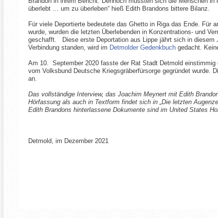
Brandon in ihrem Bericht. Dennoch mussten sich die Menschen in 
überlebt … um zu überleben“ hieß Edith Brandons bittere Bilanz.
Für viele Deportierte bedeutete das Ghetto in Riga das Ende. Für 
wurde, wurden die letzten Überlebenden in Konzentrations- und Ver
geschafft. Diese erste Deportation aus Lippe jährt sich in diesem 
Verbindung standen, wird im
Detmolder Gedenkbuch
gedacht. Keine
Am 10. September 2020 fasste der Rat Stadt Detmold einstimmig 
vom Volksbund Deutsche Kriegsgräberfürsorge gegründet wurde. D
an.
Das vollständige Interview, das Joachim Meynert mit Edith Brando
Hörfassung als auch in Textform findet sich in „Die letzten Auge
Edith Brandons hinterlassene Dokumente sind im United States Ho
Detmold, im Dezember 2021