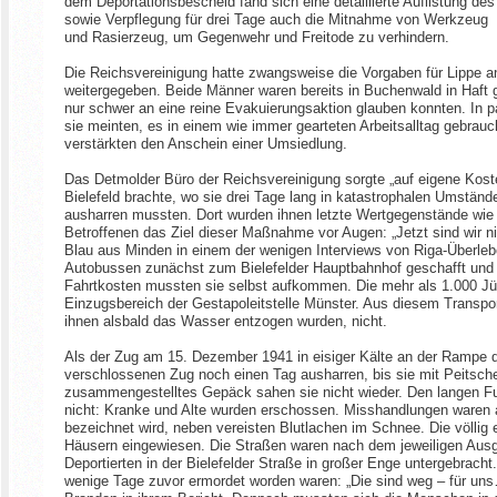
dem Deportationsbescheid fand sich eine detaillierte Auflistung d
sowie Verpflegung für drei Tage auch die Mitnahme von Werkzeug 
und Rasierzeug, um Gegenwehr und Freitode zu verhindern.
Die Reichsvereinigung hatte zwangsweise die Vorgaben für Lippe a
weitergegeben. Beide Männer waren bereits in Buchenwald in Haft 
nur schwer an eine reine Evakuierungsaktion glauben konnten. In p
sie meinten, es in einem wie immer gearteten Arbeitsalltag gebra
verstärkten den Anschein einer Umsiedlung.
Das Detmolder Büro der Reichsvereinigung sorgte „auf eigene Kos
Bielefeld brachte, wo sie drei Tage lang in katastrophalen Umständ
ausharren mussten. Dort wurden ihnen letzte Wertgegenstände w
Betroffenen das Ziel dieser Maßnahme vor Augen: „Jetzt sind wir ni
Blau aus Minden in einem der wenigen Interviews von Riga-Überl
Autobussen zunächst zum Bielefelder Hauptbahnhof geschafft und vo
Fahrtkosten mussten sie selbst aufkommen. Die mehr als 1.000 J
Einzugsbereich der Gestapoleitstelle Münster. Aus diesem Transp
ihnen alsbald das Wasser entzogen wurden, nicht.
Als der Zug am 15. Dezember 1941 in eisiger Kälte an der Rampe d
verschlossenen Zug noch einen Tag ausharren, bis sie mit Peitsc
zusammengestelltes Gepäck sahen sie nicht wieder. Den langen 
nicht: Kranke und Alte wurden erschossen. Misshandlungen waren al
bezeichnet wird, neben vereisten Blutlachen im Schnee. Die völl
Häusern eingewiesen. Die Straßen waren nach dem jeweiligen Ausg
Deportierten in der Bielefelder Straße in großer Enge untergebracht
wenige Tage zuvor ermordet worden waren: „Die sind weg – für uns