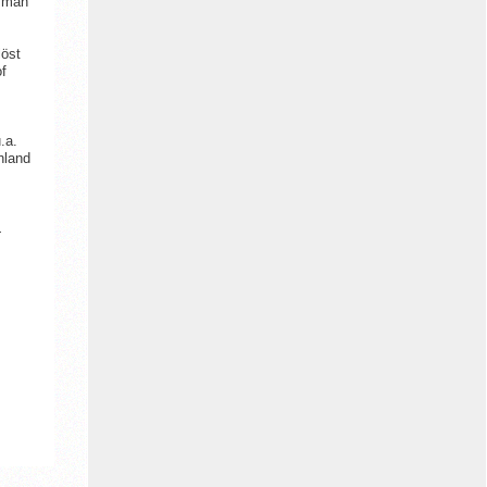
t man
löst
of
.a.
hland
.