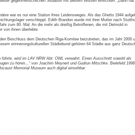
dieser gegenmenschlichen Situation mit diesem Wissen einrichten: „Dann ha
andere war es nur eine Station ihres Leidensweges. Als das Ghetto 1944 aufge
nichtungslager verschleppt. Edith Brandon wurde mit ihrer Mutter nach Stutth
Jahr zum 80. Mal. An die mehr als dreißig Betroffenen, die mit Detmold in
r von ihnen überlebte.
den Beschluss dem Deutschen Riga-Komitee beizutreten, das im Jahr 2000 u
iesem erinnerungskulturellen Städtebund gehören 64 Städte aus ganz Deutsc
n führte, wird im LAV NRW Abt. OWL verwahrt. Einen Ausschnitt sowohl als
nzeugen zu hören…“ von Joachim Meynert und Gudrun Mitschke. Bielefeld 1998
locaust Memorial Museum auch digital einsehbar.