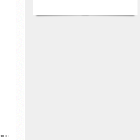
Sparkasse Paderborn-Detmold-Höxter
Lippischer Heimatbund e.V.
und
Ortsverein Detmold im Lippischen
Heimatbund e. V.
Lippische Landeskirche
Felix-Fechenbach Stiftung
Die Botschafter*innen: Erinnern für die
Zukunft
nn in