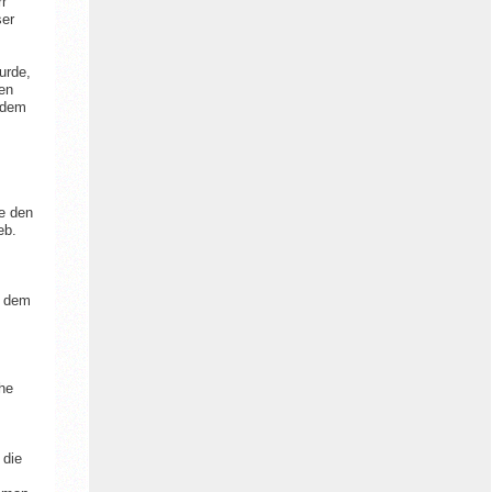
rr
ser
Landschaftsverband Westfalen-Lippe (LWL)
urde,
gen
n dem
Landesverband Lippe
e den
eb.
Rotary Club Detmold
f dem
Auch Spenden von Privatpersonen haben
diese Arbeit möglich gemacht.
he
Gesellschaft für Christlich-Jüdische
Zusammenarbeit in Lippe e.V.
 die