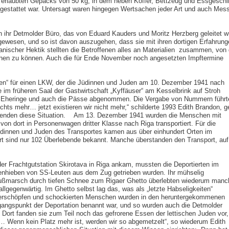
es erlaubten Gepäcks von 50 kg, in dem neben Koffer, Bettzeug und Essgeschi
gestattet war. Untersagt waren hingegen Wertsachen jeder Art und auch Mes
n ihr Detmolder Büro, das von Eduard Kauders und Moritz Herzberg geleitet w
gewesen, und so ist davon auszugehen, dass sie mit ihren dortigen Erfahrun
anischer Hektik stellten die Betroffenen alles an Materialien zusammen, vo
uchen zu können. Auch die für Ende November noch angesetzten Impftermine
ten“ für einen LKW, der die Jüdinnen und Juden am 10. Dezember 1941 nach
e im früheren Saal der Gastwirtschaft „Kyffäuser“ am Kesselbrink auf Stroh
ie Eheringe und auch die Pässe abgenommen. Die Vergabe von Nummern führt
chts mehr… jetzt existieren wir nicht mehr,“ schilderte 1993 Edith Brandon, g
ebenden diese Situation. Am 13. Dezember 1941 wurden die Menschen mit
n dort in Personenwagen dritter Klasse nach Riga transportiert. Für die
üdinnen und Juden des Transportes kamen aus über einhundert Orten im
ort sind nur 102 Überlebende bekannt. Manche überstanden den Transport, au
er Frachtgutstation Skirotava in Riga ankam, mussten die Deportierten im
henhieben von SS-Leuten aus dem Zug getrieben wurden. Ihr mühselig
Fußmarsch durch tiefen Schnee zum Rigaer Ghetto überlebten wiederum manc
lgegenwärtig. Im Ghetto selbst lag das, was als „letzte Habseligkeiten“
ig erschöpfen und schockierten Menschen wurden in den heruntergekommenen
angspunkt der Deportation benannt war, und so wurden auch die Detmolder
. Dort fanden sie zum Teil noch das gefrorene Essen der lettischen Juden vor,
… Wenn kein Platz mehr ist, werden wir so abgemetzelt“, so wiederum Edith