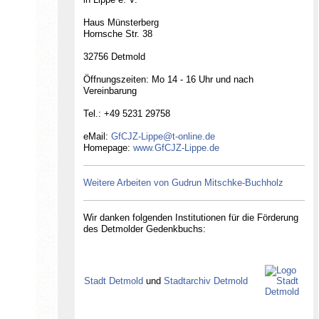
Haus Münsterberg
Hornsche Str. 38
32756 Detmold
Öffnungszeiten: Mo 14 - 16 Uhr und nach
Vereinbarung
Tel.: +49 5231 29758
eMail:
GfCJZ-Lippe@t-online.de
Homepage:
www.GfCJZ-Lippe.de
Weitere Arbeiten von Gudrun Mitschke-Buchholz
Gesellschaft für Christlich-Jüdische
Wir danken folgenden Institutionen für die Förderung
Zusammenarbeit in Lippe e.V.
des Detmolder Gedenkbuchs:
Stadt Detmold
und
Stadtarchiv Detmold