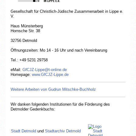
Gesellschaft für Christlich-Jüdische Zusammenarbeit in Lippe e.
V.
Haus Münsterberg
Hornsche Str. 38
32756 Detmold
Öffnungszeiten: Mo 14 - 16 Uhr und nach Vereinbarung
Tel.: +49 5231 29758
eMail:
GfCJZ-Lippe@t-online.de
Homepage:
www.GfCJZ-Lippe.de
Weitere Arbeiten von Gudrun Mitschke-Buchholz
Gesellschaft für Christlich-Jüdische
Wir danken folgenden Institutionen für die Förderung des
Zusammenarbeit in Lippe e.V.
Detmolder Gedenkbuchs:
Stadt Detmold
und
Stadtarchiv Detmold