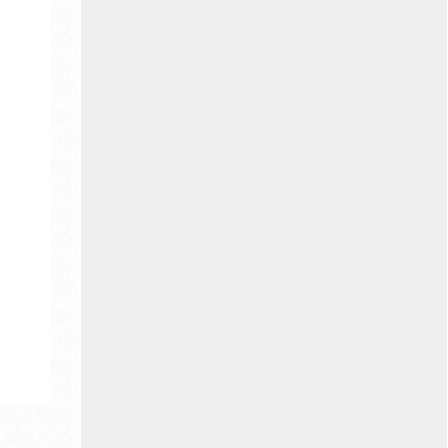
Landschaftsverband Westfalen-Lippe
(LWL)
Landesverband Lippe
Rotary Club Detmold
Auch Spenden von Privatpersonen haben
diese Arbeit möglich gemacht.
Gesellschaft für Christlich-Jüdische
Zusammenarbeit in Lippe e.V.