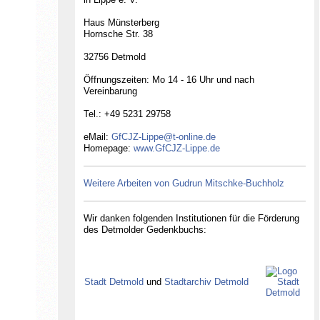
Haus Münsterberg
Hornsche Str. 38
32756 Detmold
Öffnungszeiten: Mo 14 - 16 Uhr und nach
Vereinbarung
Tel.: +49 5231 29758
eMail:
GfCJZ-Lippe@t-online.de
Homepage:
www.GfCJZ-Lippe.de
Weitere Arbeiten von Gudrun Mitschke-Buchholz
Gesellschaft für Christlich-Jüdische
Wir danken folgenden Institutionen für die Förderung
Zusammenarbeit in Lippe e.V.
des Detmolder Gedenkbuchs:
Stadt Detmold
und
Stadtarchiv Detmold