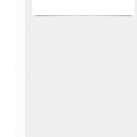
Sparkasse Paderborn-Detmold-Höxter
Lippischer Heimatbund e.V.
und
Ortsverein Detmold im Lippischen
Heimatbund e. V.
Lippische Landeskirche
Felix-Fechenbach Stiftung
Die Botschafter*innen: Erinnern für die
Zukunft