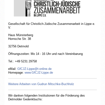
Gesellschaft für Christlich-Jüdische Zusammenarbeit in Lippe e.
V.
Haus Münsterberg
Hornsche Str. 38
32756 Detmold
Öffnungszeiten: Mo 14 - 16 Uhr und nach Vereinbarung
Tel.: +49 5231 29758
eMail:
GfCJZ-Lippe@t-online.de
Homepage:
www.GfCJZ-Lippe.de
Weitere Arbeiten von Gudrun Mitschke-Buchholz
Gesellschaft für Christlich-Jüdische
Wir danken folgenden Institutionen für die Förderung des
Zusammenarbeit in Lippe e.V.
Detmolder Gedenkbuchs: