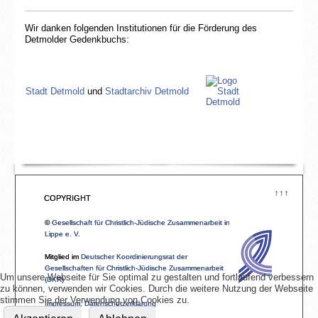
Gesellschaft für Christlich-Jüdische
Wir danken folgenden Institutionen für die Förderung des
Zusammenarbeit in Lippe e.V.
Detmolder Gedenkbuchs:
Stadt Detmold
und
Stadtarchiv Detmold
Sparkasse Paderborn-Detmold-Höxter
↑↑↑
COPYRIGHT
Lippischer Heimatbund e.V.
und
Ortsverein Detmold im Lippischen
©
Gesellschaft für Christlich-Jüdische Zusammenarbeit in
Heimatbund e. V.
Lippe e. V.
Mitglied im
Deutscher Koordinierungsrat der
Gesellschaften für Christlich-Jüdische Zusammenarbeit
Um unsere Webseite für Sie optimal zu gestalten und fortlaufend verbessern
(DKR)
Lippische Landeskirche
zu können, verwenden wir Cookies. Durch die weitere Nutzung der Webseite
stimmen Sie der Verwendung von Cookies zu.
Impressum, Datenschutzerklärung