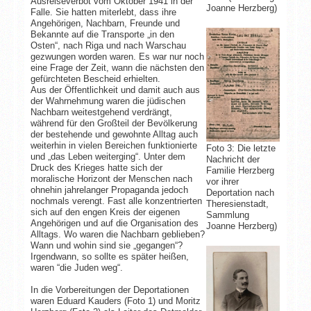
Ausreiseverbot vom Oktober 1941 in der
Joanne Herzberg)
Falle. Sie hatten miterlebt, dass ihre
Angehörigen, Nachbarn, Freunde und
Bekannte auf die Transporte „in den
Osten“, nach Riga und nach Warschau
gezwungen worden waren. Es war nur noch
eine Frage der Zeit, wann die nächsten den
gefürchteten Bescheid erhielten.
Aus der Öffentlichkeit und damit auch aus
der Wahrnehmung waren die jüdischen
Nachbarn weitestgehend verdrängt,
während für den Großteil der Bevölkerung
der bestehende und gewohnte Alltag auch
weiterhin in vielen Bereichen funktionierte
Foto 3: Die letzte
und „das Leben weiterging“. Unter dem
Nachricht der
Druck des Krieges hatte sich der
Familie Herzberg
moralische Horizont der Menschen nach
vor ihrer
ohnehin jahrelanger Propaganda jedoch
Deportation nach
nochmals verengt. Fast alle konzentrierten
Theresienstadt,
sich auf den engen Kreis der eigenen
Sammlung
Angehörigen und auf die Organisation des
Joanne Herzberg)
Alltags. Wo waren die Nachbarn geblieben?
Wann und wohin sind sie „gegangen“?
Irgendwann, so sollte es später heißen,
waren “die Juden weg“.
In die Vorbereitungen der Deportationen
waren Eduard Kauders (Foto 1) und Moritz