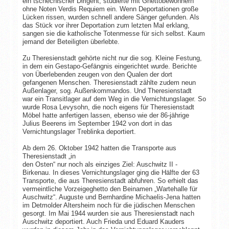
ein tschechischer Dirigent, studierte mit Ghettobewohnern
ohne Noten Verdis Requiem ein. Wenn Deportationen große
Lücken rissen, wurden schnell andere Sänger gefunden. Als
das Stück vor ihrer Deportation zum letzten Mal erklang,
sangen sie die katholische Totenmesse für sich selbst. Kaum
jemand der Beteiligten überlebte.
Zu Theresienstadt gehörte nicht nur die sog. Kleine Festung,
in dem ein Gestapo-Gefängnis eingerichtet wurde. Berichte
von Überlebenden zeugen von den Qualen der dort
gefangenen Menschen. Theresienstadt zählte zudem neun
Außenlager, sog. Außenkommandos. Und Theresienstadt
war ein Transitlager auf dem Weg in die Vernichtungslager. So
wurde Rosa Levysohn, die noch eigens für Theresienstadt
Möbel hatte anfertigen lassen, ebenso wie der 86-jährige
Julius Beerens im September 1942 von dort in das
Vernichtungslager Treblinka deportiert.
Ab dem 26. Oktober 1942 hatten die Transporte aus
Theresienstadt „in
den Osten“ nur noch als einziges Ziel: Auschwitz II -
Birkenau. In dieses Vernichtungslager ging die Hälfte der 63
Transporte, die aus Theresienstadt abfuhren. So erhielt das
vermeintliche Vorzeigeghetto den Beinamen „Wartehalle für
Auschwitz“. Auguste und Bernhardine Michaelis-Jena hatten
im Detmolder Altersheim noch für die jüdischen Menschen
gesorgt. Im Mai 1944 wurden sie aus Theresienstadt nach
Auschwitz deportiert. Auch Frieda und Eduard Kauders