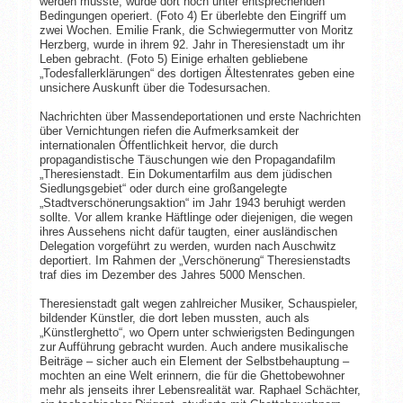
werden musste, wurde dort noch unter entsprechenden
Bedingungen operiert. (Foto 4) Er überlebte den Eingriff um
zwei Wochen. Emilie Frank, die Schwiegermutter von Moritz
Herzberg, wurde in ihrem 92. Jahr in Theresienstadt um ihr
Leben gebracht. (Foto 5) Einige erhalten gebliebene
„Todesfallerklärungen“ des dortigen Ältestenrates geben eine
unsichere Auskunft über die Todesursachen.
Nachrichten über Massendeportationen und erste Nachrichten
über Vernichtungen riefen die Aufmerksamkeit der
internationalen Öffentlichkeit hervor, die durch
propagandistische Täuschungen wie den Propagandafilm
„Theresienstadt. Ein Dokumentarfilm aus dem jüdischen
Siedlungsgebiet“ oder durch eine großangelegte
„Stadtverschönerungsaktion“ im Jahr 1943 beruhigt werden
sollte. Vor allem kranke Häftlinge oder diejenigen, die wegen
ihres Aussehens nicht dafür taugten, einer ausländischen
Delegation vorgeführt zu werden, wurden nach Auschwitz
deportiert. Im Rahmen der „Verschönerung“ Theresienstadts
traf dies im Dezember des Jahres 5000 Menschen.
Theresienstadt galt wegen zahlreicher Musiker, Schauspieler,
bildender Künstler, die dort leben mussten, auch als
„Künstlerghetto“, wo Opern unter schwierigsten Bedingungen
zur Aufführung gebracht wurden. Auch andere musikalische
Beiträge – sicher auch ein Element der Selbstbehauptung –
mochten an eine Welt erinnern, die für die Ghettobewohner
mehr als jenseits ihrer Lebensrealität war. Raphael Schächter,