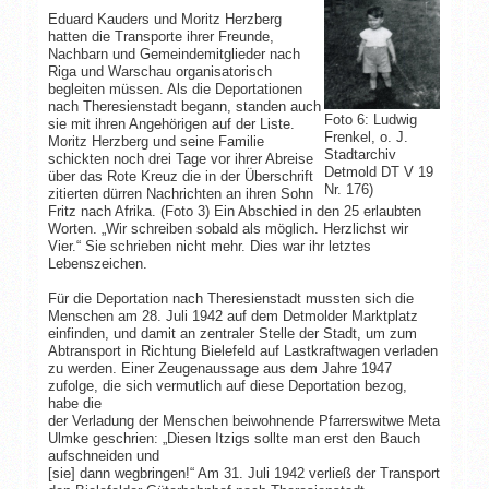
Eduard Kauders und Moritz Herzberg
hatten die Transporte ihrer Freunde,
Nachbarn und Gemeindemitglieder nach
Riga und Warschau organisatorisch
begleiten müssen. Als die Deportationen
nach Theresienstadt begann, standen auch
Foto 6: Ludwig
sie mit ihren Angehörigen auf der Liste.
Frenkel, o. J.
Moritz Herzberg und seine Familie
Stadtarchiv
schickten noch drei Tage vor ihrer Abreise
Detmold DT V 19
über das Rote Kreuz die in der Überschrift
Nr. 176)
zitierten dürren Nachrichten an ihren Sohn
Fritz nach Afrika. (Foto 3) Ein Abschied in den 25 erlaubten
Worten. „Wir schreiben sobald als möglich. Herzlichst wir
Vier.“ Sie schrieben nicht mehr. Dies war ihr letztes
Lebenszeichen.
Für die Deportation nach Theresienstadt mussten sich die
Menschen am 28. Juli 1942 auf dem Detmolder Marktplatz
einfinden, und damit an zentraler Stelle der Stadt, um zum
Abtransport in Richtung Bielefeld auf Lastkraftwagen verladen
zu werden. Einer Zeugenaussage aus dem Jahre 1947
zufolge, die sich vermutlich auf diese Deportation bezog,
habe die
der Verladung der Menschen beiwohnende Pfarrerswitwe Meta
Ulmke geschrien: „Diesen Itzigs sollte man erst den Bauch
aufschneiden und
[sie] dann wegbringen!“ Am 31. Juli 1942 verließ der Transport