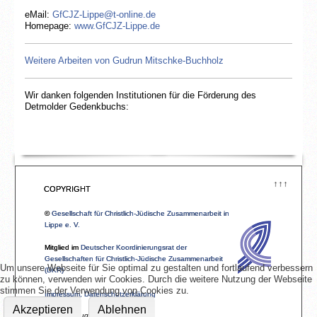
eMail:
GfCJZ-Lippe@t-online.de
Homepage:
www.GfCJZ-Lippe.de
Weitere Arbeiten von Gudrun Mitschke-Buchholz
Wir danken folgenden Institutionen für die Förderung des
Detmolder Gedenkbuchs:
↑↑↑
COPYRIGHT
©
Gesellschaft für Christlich-Jüdische Zusammenarbeit in
Lippe e. V.
Mitglied im
Deutscher Koordinierungsrat der
Gesellschaften für Christlich-Jüdische Zusammenarbeit
Um unsere Webseite für Sie optimal zu gestalten und fortlaufend verbessern
(DKR)
zu können, verwenden wir Cookies. Durch die weitere Nutzung der Webseite
stimmen Sie der Verwendung von Cookies zu.
Impressum, Datenschutzerklärung
Akzeptieren
Ablehnen
Sonntag, 09. August 2026