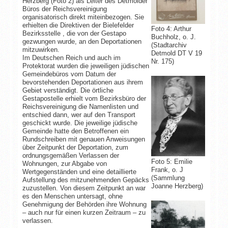
Herzberg (Foto 2) als Leiter des Detmolder
Büros der Reichsvereinigung
organisatorisch direkt miteinbezogen. Sie
erhielten die Direktiven der Bielefelder
Foto 4: Arthur
Bezirksstelle , die von der Gestapo
Buchholz, o. J.
gezwungen wurde, an den Deportationen
(Stadtarchiv
mitzuwirken.
Detmold DT V 19
Im Deutschen Reich und auch im
Nr. 175)
Protektorat wurden die jeweiligen jüdischen
Gemeindebüros vom Datum der
bevorstehenden Deportationen aus ihrem
Gebiet verständigt. Die örtliche
Gestapostelle erhielt vom Bezirksbüro der
Reichsvereinigung die Namenlisten und
entschied dann, wer auf den Transport
geschickt wurde. Die jeweilige jüdische
Gemeinde hatte den Betroffenen ein
Rundschreiben mit genauen Anweisungen
über Zeitpunkt der Deportation, zum
ordnungsgemäßen Verlassen der
Foto 5: Emilie
Wohnungen, zur Abgabe von
Frank, o. J
Wertgegenständen und eine detaillierte
(Sammlung
Aufstellung des mitzunehmenden Gepäcks
Joanne Herzberg)
zuzustellen. Von diesem Zeitpunkt an war
es den Menschen untersagt, ohne
Genehmigung der Behörden ihre Wohnung
– auch nur für einen kurzen Zeitraum – zu
verlassen.