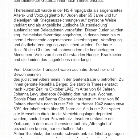
den Bielefelder Güterbahnhof nach Theresienstadt.
Theresienstadt wurde in der NS-Propaganda als sogenanntes
Alters- und Vorzugsghetto für Juden über 65 Jahre und für
diejenigen mit Kriegsauszeichnungen auf zynische Weise
verklärt und als angebliche „jüdische Mustersiedlung“
ausländischen Delegationen vorgeführt. Diesen Juden wurden
sog. Heimeinkaufsverträge angeboten, in denen ihnen bis zu
ihrem Lebensende angemessene Unterbringung, Verpflegung
und ärztliche Versorgung zugesichert wurden. Die harte
Realität des Ghettos traf insbesondere die hochbetagten
Menschen. Viele von ihnen überstanden Hunger, Krankheiten
und die Leiden des Lagerlebens nicht lange.
Vom Detmolder Transport waren auch die Bewohner und
Bewohnerinnen
des jüdischen Altersheims in der Gartenstraße 6 betroffen. Zu
ihnen gehörte Rebekka Berger. Sie starb in Theresienstadt
nach kurzer Zeit im Oktober 1942 im Alter von 84 Jahren.
Johanna Levy überlebte 89-jährig dort nur zwei Wochen.
Sophie Plaut und Bertha Obermeier starben im Alter von 86
Jahren ebenfalls nach kurzer Zeit. Im Herbst 1942 waren etwa
50% der Inhaftierten über 65 Jahre alt. Als kurze Zeit später
alte Menschen direkt in die Vernichtungslager deportiert
wurden, sank dieser Prozentsatz. Insofern umfasste der
Zeitraum, in dem man Theresienstadt als „Altersghetto“
bezeichnen konnte, nur ein halbes Jahr.
Arthur Buchholz, der bereits schwerkrank ins Ghetto getragen