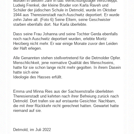
wurden in diesem Jahr in das Vernichtungslager verschleppt.
Ludwig Frenkel, der kleine Bruder von Karla Raveh und
Schüler der jüdischen Schule in Detmold, wurde im Oktober
1944 aus Theresienstadt nach Auschwitz deportiert. Er wurde
zehn Jahre alt. (Foto 6) Seine Eltern, seine Geschwister
starben ebenfalls dort. Nur Karla überlebte.
Dass seine Frau Johanna und seine Tochter Gerda ebenfalls
noch nach Auschwitz deportiert wurden, erlebte Moritz
Herzberg nicht mehr. Er war einige Monate zuvor den Leiden
der Haft erlegen.
Alle Genannten stehen stellvertretend für die Detmolder Opfer.
Menschlichkeit, jene normative Qualität des Menschseins,
hatte für sie schon lange nicht mehr gegolten. In ihrem Dasein
hatte sich eine
Ideologie des Hasses erfüllt.
Emma und Minna Ries aus der Sachsenstraße überlebten
Theresienstadt und kehrten nach ihrer Befreiung zurück nach
Detmold. Dort trafen sie auf erstaunte Gesichter. Nachbarn,
die mit ihrer Rückkehr nicht gerechnet hatten. Gewartet hatte
niemand auf sie.
Detmold, im Juli 2022