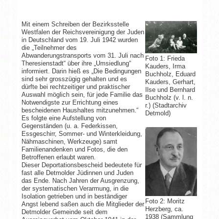
Mit einem Schreiben der Bezirksstelle
Westfalen der Reichsvereinigung der Juden
in Deutschland vom 19. Juli 1942 wurden
die „Teilnehmer des
Abwanderungstransports vom 31. Juli nach
Foto 1: Frieda
Theresienstadt“ über ihre „Umsiedlung“
Kauders, Irma
informiert. Darin hieß es „Die Bedingungen
Buchholz, Eduard
sind sehr grosszügig gehalten und es
Kauders, Gerhart,
dürfte bei rechtzeitiger und praktischer
Ilse und Bernhard
Auswahl möglich sein, für jede Familie das
Buchholz (v. l. n.
Notwendigste zur Errichtung eines
r.) (Stadtarchiv
bescheidenen Haushaltes mitzunehmen.“
Detmold)
Es folgte eine Aufstellung von
Gegenständen (u. a. Federkissen,
Essgeschirr, Sommer- und Winterkleidung,
Nähmaschinen, Werkzeuge) samt
Familienandenken und Fotos, die den
Betroffenen erlaubt waren.
Dieser Deportationsbescheid bedeutete für
fast alle Detmolder Jüdinnen und Juden
das Ende. Nach Jahren der Ausgrenzung,
der systematischen Verarmung, in die
Isolation getrieben und in beständiger
Foto 2: Moritz
Angst lebend saßen auch die Mitglieder der
Herzberg, ca.
Detmolder Gemeinde seit dem
1938 (Sammlung