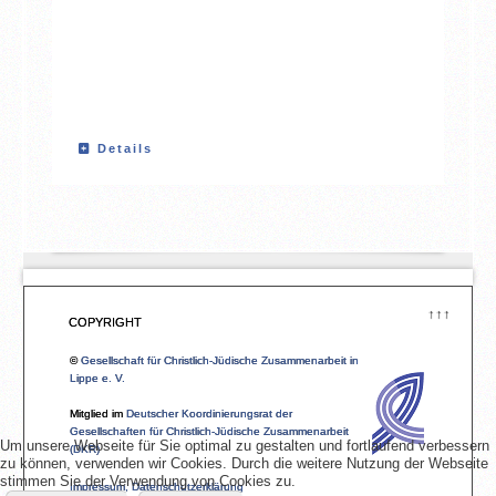
Details
↑↑↑
COPYRIGHT
©
Gesellschaft für Christlich-Jüdische Zusammenarbeit in
Lippe e. V.
Mitglied im
Deutscher Koordinierungsrat der
Gesellschaften für Christlich-Jüdische Zusammenarbeit
Um unsere Webseite für Sie optimal zu gestalten und fortlaufend verbessern
(DKR)
zu können, verwenden wir Cookies. Durch die weitere Nutzung der Webseite
stimmen Sie der Verwendung von Cookies zu.
Impressum, Datenschutzerklärung