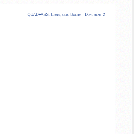
QUADFASS, Erna, geb. Boehm - Dokument 2