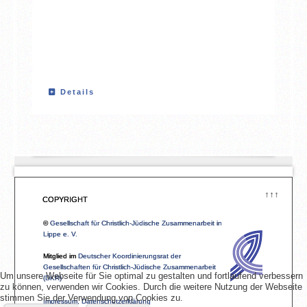
Details
↑↑↑
COPYRIGHT
©
Gesellschaft für Christlich-Jüdische Zusammenarbeit in
Lippe e. V.
Mitglied im
Deutscher Koordinierungsrat der
Gesellschaften für Christlich-Jüdische Zusammenarbeit
Um unsere Webseite für Sie optimal zu gestalten und fortlaufend verbessern
(DKR)
zu können, verwenden wir Cookies. Durch die weitere Nutzung der Webseite
stimmen Sie der Verwendung von Cookies zu.
Impressum, Datenschutzerklärung