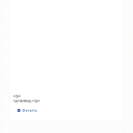
</p>
<p>&nbsp;</p>
Details