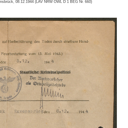
avensbrück, 08.12.1944 (LAV NRW OWL D 1 BEG Nr. 660)