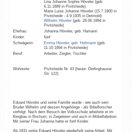
Lina Johanne Sophie Höveler (geb.
6.11.1889 in Pivitsheide)
Marie Luise Johanne Höveler (15.7.1900 in
Pivitsheide - 4.9.1935 in Detmold)
Wilhelm Höveler
(geb. 28.06.1894 in
Pivitsheide)
Ehefrau:
Johanna Höveler, geb. Hamann
Kinder:
fünf
Schwägerin:
Emma Höveler, geb. Holtmann
(geb.
11.10.1894 in Pivitsheide)
Beruf:
Arbeiter, Ziegler, Tischler
Wohnorte:
Pivitsheide Nr. 43 (heute: Oerlinghauser
Str. 122)
Eduard Höveler und seine Familie wurde - wie auch sein
Bruder Wilhelm und dessen Angehörige - als Bibelforscher
verfolgt. Nach dem Besuch der Volksschule arbeitete er im
Bergbau in Bochum, in Ziegeleien und auch in Möbelfabriken.
Mit seiner Frau Johanna hatte er fünf Kinder.
Ab 1931 verlor Eduard Höveler wiederholt seine Arbeit. Mit