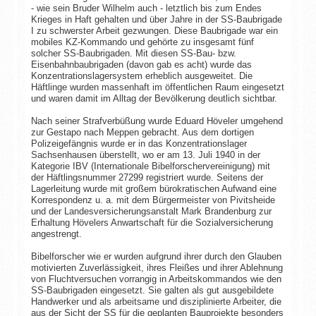
- wie sein Bruder Wilhelm auch - letztlich bis zum Endes
Krieges in Haft gehalten und über Jahre in der SS-Baubrigade
I zu schwerster Arbeit gezwungen. Diese Baubrigade war ein
mobiles KZ-Kommando und gehörte zu insgesamt fünf
solcher SS-Baubrigaden. Mit diesen SS-Bau- bzw.
Eisenbahnbaubrigaden (davon gab es acht) wurde das
Konzentrationslagersystem erheblich ausgeweitet. Die
Häftlinge wurden massenhaft im öffentlichen Raum eingesetzt
und waren damit im Alltag der Bevölkerung deutlich sichtbar.
Nach seiner Strafverbüßung wurde Eduard Höveler umgehend
zur Gestapo nach Meppen gebracht. Aus dem dortigen
Polizeigefängnis wurde er in das Konzentrationslager
Sachsenhausen überstellt, wo er am 13. Juli 1940 in der
Kategorie IBV (Internationale Bibelforschervereinigung) mit
der Häftlingsnummer 27299 registriert wurde. Seitens der
Lagerleitung wurde mit großem bürokratischen Aufwand eine
Korrespondenz u. a. mit dem Bürgermeister von Pivitsheide
und der Landesversicherungsanstalt Mark Brandenburg zur
Erhaltung Hövelers Anwartschaft für die Sozialversicherung
angestrengt.
Bibelforscher wie er wurden aufgrund ihrer durch den Glauben
motivierten Zuverlässigkeit, ihres Fleißes und ihrer Ablehnung
von Fluchtversuchen vorrangig in Arbeitskommandos wie den
SS-Baubrigaden eingesetzt. Sie galten als gut ausgebildete
Handwerker und als arbeitsame und disziplinierte Arbeiter, die
aus der Sicht der SS für die geplanten Bauprojekte besonders