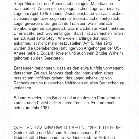
Steyr-Münicholz des Konzentrationslagers Mauthausen
transportiert. Wegen seiner geografischen Lage war dieses
Lager im April 1945 zu einer Zwischenstation von zahlreichen
Evakuierungs- bzw. sogenannte Todesmärschen aufgelöster
Lager geworden. Der genannte Transport war mehrfach
Bombenangriffen ausgesetzt, was manche zur Flucht nutzten.
Er erreichte nach wochenlanger Irrfahrt mit zahlreichen Toten
am 28. April 1945 Steyr. Wie viele Häftlinge dort noch
ankamen, ist nicht mehr festzustellen. Am 5. Mai 1945
wurden die überlebenden Häftlinge von Angehörigen der US-
Armee befreit. Eduard Höveler und auch sein Bruder Wilhelm
gehörten zu den Geretteten.
Zeitzeugen berichteten, dass es den etwa fünfzig vorwiegend
deutschen Zeugen Jehovas dank der Intervention eines
russischen Häftlings gelang, das Lager unbehelligt von
Racheakten von russischen Häftlingen an allen Deutschen zu
verlassen.
Eduard Höveler, sein Bruder und auch dessen Frau kehrten
zurück nach Pivitsheide zu ihren Familien. Er starb hoch
betagt im Jahr 1981.
QUELLEN: LAV NRW OWL D 1 BEG Nr. 1296, L 113 Nr. 962;
Gedenkstätte und Museum Sachsenhausen; KZ-
Gedenkstätte Neuengamme; KZ-Gedenkstätte Mittelbau-