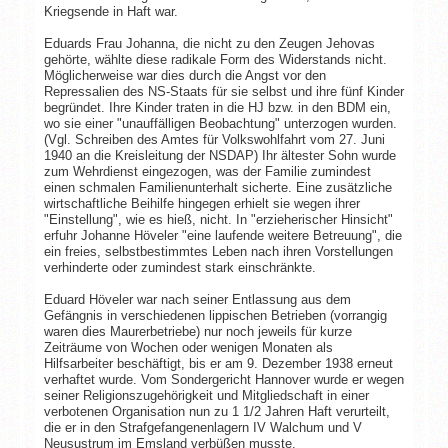
Kriegsende in Haft war.
Eduards Frau Johanna, die nicht zu den Zeugen Jehovas
gehörte, wählte diese radikale Form des Widerstands nicht.
Möglicherweise war dies durch die Angst vor den
Repressalien des NS-Staats für sie selbst und ihre fünf Kinder
begründet. Ihre Kinder traten in die HJ bzw. in den BDM ein,
wo sie einer "unauffälligen Beobachtung" unterzogen wurden.
(Vgl. Schreiben des Amtes für Volkswohlfahrt vom 27. Juni
1940 an die Kreisleitung der NSDAP) Ihr ältester Sohn wurde
zum Wehrdienst eingezogen, was der Familie zumindest
einen schmalen Familienunterhalt sicherte. Eine zusätzliche
wirtschaftliche Beihilfe hingegen erhielt sie wegen ihrer
"Einstellung", wie es hieß, nicht. In "erzieherischer Hinsicht"
erfuhr Johanne Höveler "eine laufende weitere Betreuung", die
ein freies, selbstbestimmtes Leben nach ihren Vorstellungen
verhinderte oder zumindest stark einschränkte.
Eduard Höveler war nach seiner Entlassung aus dem
Gefängnis in verschiedenen lippischen Betrieben (vorrangig
waren dies Maurerbetriebe) nur noch jeweils für kurze
Zeiträume von Wochen oder wenigen Monaten als
Hilfsarbeiter beschäftigt, bis er am 9. Dezember 1938 erneut
verhaftet wurde. Vom Sondergericht Hannover wurde er wegen
seiner Religionszugehörigkeit und Mitgliedschaft in einer
verbotenen Organisation nun zu 1 1/2 Jahren Haft verurteilt,
die er in den Strafgefangenenlagern IV Walchum und V
Neusustrum im Emsland verbüßen musste.