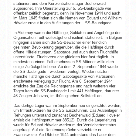
stationiert und dem Konzentrationslager Buchenwald
zugeordnet. Ihre Überstellung zur 5. SS-Baubrigade war
offenbar zeitlich begrenzt, denn im November 1944 und auch
im März 1945 finden sich die Namen von Eduard und Wilhelm
Höveler erneut in den Auflistungen der I. SS-Baubrigade.
In Alderney waren die Häftlinge, Soldaten und Angehörige der
Organisation Todt weitestgehend isoliert stationiert. In Belgien
hingegen sahen sich die SS-Bewacher einer feindlich
gesinnten Bevölkerung gegenüber, die die Häftlinge durch
offene Hilfeleistungen, Sabotage und auch durch Fluchthilfe
unterstützte. Fluchtversuche glückten hier fast täglich. In
mindestens einem Fall erschossen SS-Männer willkürlich
einige Zurückgebliebene. Ab dem 2. September 1944 wurde
die SS-Baubrigade I wiederum verlegt. Wieder nutzten
manche Häftlinge die durch Sabotageakte von Partisanen
erschwerte Verlegung zur Flucht. Am 6. September 1944
erreichte der Zug die Reichsgrenze und nach weiteren vier
Tagen kam die SS-Baubrigade I mit 441 Häftlingen, darunter
46 Zeugen Jehovas, im thüringischen Sollstedt an.
Das dortige Lager war im September neu eingerichtet worden,
um Infrastrukturen für die SS auszuführen. Das Außenlager in
Rehungen unterstand zunächst Buchenwald (Eduard Höveler
erhielt die Häftlingsnummer 88512). Durch die Lagerleitung
wurde für Eduard Höveler wiederum der Versichertenstatus
angefragt. Auf die Rentenansprüche verzichtete er
zwangsweise. Ab Oktober 1944 unterstand das Lager dem