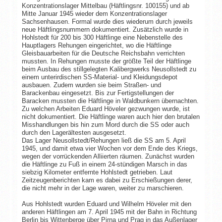
Konzentrationslager Mittelbau (Häftlingsnr. 100155) und ab
Mitte Januar 1945 wieder dem Konzentrationslager
Sachsenhausen. Formal wurde dies wiederum durch jeweils
neue Häftlingsnummern dokumentiert. Zusätzlich wurde in
Hohlstedt für 200 bis 300 Häftlinge eine Nebenstelle des
Hauptlagers Rehungen eingerichtet, wo die Häftlinge
Gleisbauarbeiten für die Deutsche Reichsbahn verrichten
mussten. In Rehungen musste der größte Teil der Häftlinge
beim Ausbau des stillgelegten Kalibergwerks Neusollstedt zu
einem unterirdischen SS-Material- und Kleidungsdepot
ausbauen. Zudem wurden sie beim Straßen- und
Barackenbau eingesetzt. Bis zur Fertigstellungen der
Baracken mussten die Häftlinge in Waldbunkern übernachten.
Zu welchen Arbeiten Eduard Höveler gezwungen wurde, ist
nicht dokumentiert. Die Häftlinge waren auch hier den brutalen
Misshandlungen bis hin zum Mord durch die SS oder auch
durch den Lagerältesten ausgesetzt.
Das Lager Neusollstedt/Rehungen ließ die SS am 5. April
1945, und damit etwa vier Wochen vor dem Ende des Kriegs,
wegen der vorrückenden Alliierten räumen. Zunächst wurden
die Häftlinge zu Fuß in einem 24-stündigen Marsch in das
siebzig Kilometer entfernte Hohlstedt getrieben. Laut
Zeitzeugenberichten kam es dabei zu Erschießungen derer,
die nicht mehr in der Lage waren, weiter zu marschieren.
Aus Hohlstedt wurden Eduard und Wilhelm Höveler mit den
anderen Häftlingen am 7. April 1945 mit der Bahn in Richtung
Berlin bis Wittenberge über Pirna und Prag in das Außenlager