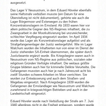
ausgesetzt.
Das Lager V Neusustrum, in dem Eduard Höveler ebenfalls
seine Haftstrafe verbüßen musste (ein Datum für eine
Überstellung ist nicht dokumentiert), gehörte wie auch die
Lager Börgermoor und Esterwegen zu den frühen
Konzentrationslagern im Emsland. Ab 1933 waren hier vor
allem politische Gegner des NS-Regimes inhaftiert, die zu
Zwangsarbeit in der Moorkultivierung bei unzureichender,
schlechter Verpflegung eingesetzt wurden. Im April 1934
wurde das Lager als Konzentrationslager aufgelöst und als
Strafgefangenenlager der Justiz weitergeführt. Wie im Lager
Walchum wurden die Inhaftierten nun von einer im Dienst der
Justiz stehenden SA-Einheit übernommen, die später durch
Justizbeamte ergänzt wurde. Bis Kriegsbeginn waren auch in
Neusustrum vom NS-Regime aus politischen, sozialen oder
religiösen Gründen Verfolgte inhaftiert. Die weitaus größte
Gruppe bildeten auch hier für kriminelle Delikte Verurteilte. Die
Gefangenen mussten auch hier je nach Jahreszeit acht bis
zwölf Stunden schwere Arbeiten im Moor verrichten. Sie
wurden zur Entwässerung und auch dem Straßen- und
Wegebau eingesetzt. Nach Kriegsbeginn 1939 wurden die
Gefangenen der Emslandlager wie Neusustrum und Walchum
zunehmend in kriegswichtigen Betrieben und auch in der
Landwirtschaft eingesetzt.
Eduard Höveler wurde nach Verbüßung der Strafe am 7. Juni
1940 allerdings nicht in die Freiheit entlassen, sondern wurde