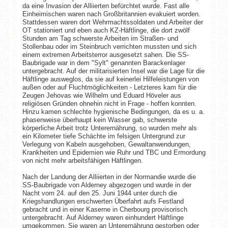
da eine Invasion der Alliierten befürchtet wurde. Fast alle
Einheimischen waren nach Großbritannien evakuiert worden.
Stattdessen waren dort Wehrmachtssoldaten und Arbeiter der
OT stationiert und eben auch KZ-Häftlinge, die dort zwölf
Stunden am Tag schwerste Arbeiten im Straßen- und
Stollenbau oder im Steinbruch verrichten mussten und sich
einem extremen Arbeitsterror ausgesetzt sahen. Die SS-
Baubrigade war in dem "Sylt" genannten Barackenlager
untergebracht. Auf der militarisierten Insel war die Lage für die
Häftlinge ausweglos, da sie auf keinerlei Hilfeleistungen von
außen oder auf Fluchtmöglichkeiten - Letzteres kam für die
Zeugen Jehovas wie Wilhelm und Eduard Höveler aus
religiösen Gründen ohnehin nicht in Frage - hoffen konnten.
Hinzu kamen schlechte hygienische Bedingungen, da es u. a.
phasenweise überhaupt kein Wasser gab, schwerste
körperliche Arbeit trotz Unterernährung, so wurden mehr als
ein Kilometer tiefe Schächte im felsigen Untergrund zur
Verlegung von Kabeln ausgehoben, Gewaltanwendungen,
Krankheiten und Epidemien wie Ruhr und TBC und Ermordung
von nicht mehr arbeitsfähigen Häftlingen.
Nach der Landung der Alliierten in der Normandie wurde die
SS-Baubrigade von Alderney abgezogen und wurde in der
Nacht vom 24. auf den 25. Juni 1944 unter durch die
Kriegshandlungen erschwerten Überfahrt aufs Festland
gebracht und in einer Kaserne in Cherbourg provisorisch
untergebracht. Auf Alderney waren einhundert Häftlinge
umgekommen. Sie waren an Unterernährung gestorben oder