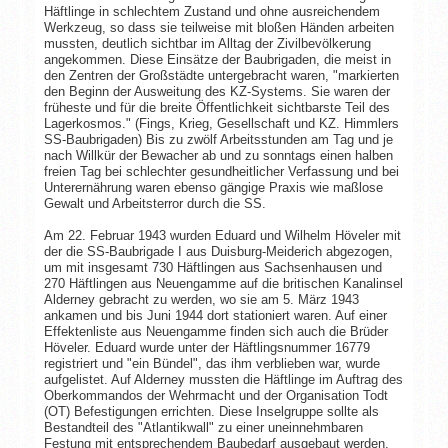
Häftlinge in schlechtem Zustand und ohne ausreichendem
Werkzeug, so dass sie teilweise mit bloßen Händen arbeiten
mussten, deutlich sichtbar im Alltag der Zivilbevölkerung
angekommen. Diese Einsätze der Baubrigaden, die meist in
den Zentren der Großstädte untergebracht waren, "markierten
den Beginn der Ausweitung des KZ-Systems. Sie waren der
früheste und für die breite Öffentlichkeit sichtbarste Teil des
Lagerkosmos." (Fings, Krieg, Gesellschaft und KZ. Himmlers
SS-Baubrigaden) Bis zu zwölf Arbeitsstunden am Tag und je
nach Willkür der Bewacher ab und zu sonntags einen halben
freien Tag bei schlechter gesundheitlicher Verfassung und bei
Unterernährung waren ebenso gängige Praxis wie maßlose
Gewalt und Arbeitsterror durch die SS.
Am 22. Februar 1943 wurden Eduard und Wilhelm Höveler mit
der die SS-Baubrigade I aus Duisburg-Meiderich abgezogen,
um mit insgesamt 730 Häftlingen aus Sachsenhausen und
270 Häftlingen aus Neuengamme auf die britischen Kanalinsel
Alderney gebracht zu werden, wo sie am 5. März 1943
ankamen und bis Juni 1944 dort stationiert waren. Auf einer
Effektenliste aus Neuengamme finden sich auch die Brüder
Höveler. Eduard wurde unter der Häftlingsnummer 16779
registriert und "ein Bündel", das ihm verblieben war, wurde
aufgelistet. Auf Alderney mussten die Häftlinge im Auftrag des
Oberkommandos der Wehrmacht und der Organisation Todt
(OT) Befestigungen errichten. Diese Inselgruppe sollte als
Bestandteil des "Atlantikwall" zu einer uneinnehmbaren
Festung mit entsprechendem Baubedarf ausgebaut werden,