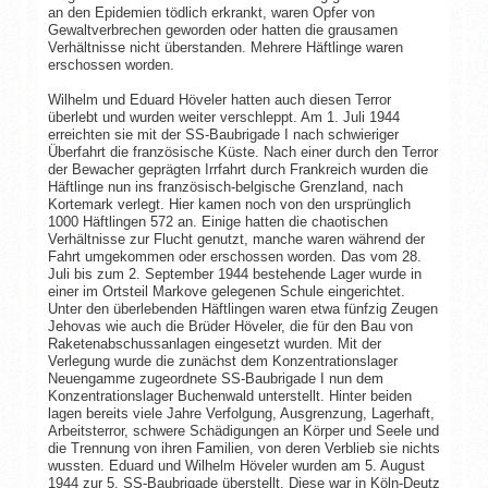
an den Epidemien tödlich erkrankt, waren Opfer von
Gewaltverbrechen geworden oder hatten die grausamen
Verhältnisse nicht überstanden. Mehrere Häftlinge waren
erschossen worden.
Wilhelm und Eduard Höveler hatten auch diesen Terror
überlebt und wurden weiter verschleppt. Am 1. Juli 1944
erreichten sie mit der SS-Baubrigade I nach schwieriger
Überfahrt die französische Küste. Nach einer durch den Terror
der Bewacher geprägten Irrfahrt durch Frankreich wurden die
Häftlinge nun ins französisch-belgische Grenzland, nach
Kortemark verlegt. Hier kamen noch von den ursprünglich
1000 Häftlingen 572 an. Einige hatten die chaotischen
Verhältnisse zur Flucht genutzt, manche waren während der
Fahrt umgekommen oder erschossen worden. Das vom 28.
Juli bis zum 2. September 1944 bestehende Lager wurde in
einer im Ortsteil Markove gelegenen Schule eingerichtet.
Unter den überlebenden Häftlingen waren etwa fünfzig Zeugen
Jehovas wie auch die Brüder Höveler, die für den Bau von
Raketenabschussanlagen eingesetzt wurden. Mit der
Verlegung wurde die zunächst dem Konzentrationslager
Neuengamme zugeordnete SS-Baubrigade I nun dem
Konzentrationslager Buchenwald unterstellt. Hinter beiden
lagen bereits viele Jahre Verfolgung, Ausgrenzung, Lagerhaft,
Arbeitsterror, schwere Schädigungen an Körper und Seele und
die Trennung von ihren Familien, von deren Verblieb sie nichts
wussten. Eduard und Wilhelm Höveler wurden am 5. August
1944 zur 5. SS-Baubrigade überstellt. Diese war in Köln-Deutz