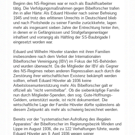
Beginn des NS-Regimes war er noch als Bauhilfsarbeiter
tätig. Die Verfolgungsmaßnahmen gegen Bibelforscher trafen
ihn in aller Härte: Als Eduard Höveler nach seiner Befreiung
1945 und trotz des erlittenen Unrechts in Deutschland blieb
und nach Pivitsheide zu seiner Familie zurückkehrte, lagen
mehr als insgesamt sieben Jahre der Entrechtung hinter ihm,
in denen er in Gefängnissen und Strafgefangenenlager
inhaftiert und vorrangig als Häftling der SS-Baubrigade I
eingesetzt worden war.
Eduard und Wilhelm Höveler standen mit ihren Familien
insbesondere nach dem Verbot der Internationalen
Bibelforscher Vereinigung (IBV) im Fokus der NS-Behörden
und wurden überwacht. Da die Mitglieder der IBV als Gegner
des NS-Regimes neben anderen Repressalien auch durch die
Zerstörung ihrer wirtschaftlichen Existenz bekämpft werden
sollten, erhielt Eduard Höveler ab 1936 keine
Arbeitslosenunterstützung mehr. Als Bibelforscher galt er
offiziell als "nicht vermittelbar". Ob die siebenköpfige Familie
nun durch Mitglieder-Spenden, den sog. Gute-Hoffnungs-
Geldern, unterstützt wurde, ist nicht dokumentiert. Die
wirtschaftliche Lage der Familie Höveler dürfte spätestens ab
diesem Zeitpunkt als mehr als schwierig bezeichnet werden.
Bereits vor der "systematischen Aufrollung des illegalen
Apparates" der Bibelforscher im Regierungsbezirk Minden und
Lippe im August 1936, die zu 122 Verhaftungen führte, wurde
Eduard Höveler am 9. April 1936 wegen seiner