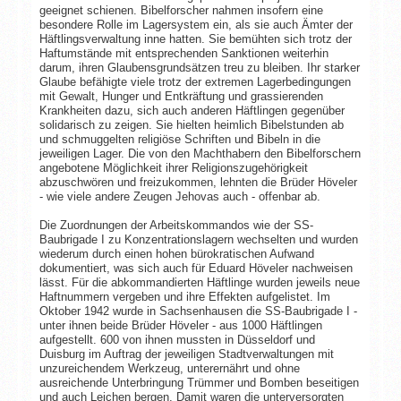
geeignet schienen. Bibelforscher nahmen insofern eine
besondere Rolle im Lagersystem ein, als sie auch Ämter der
Häftlingsverwaltung inne hatten. Sie bemühten sich trotz der
Haftumstände mit entsprechenden Sanktionen weiterhin
darum, ihren Glaubensgrundsätzen treu zu bleiben. Ihr starker
Glaube befähigte viele trotz der extremen Lagerbedingungen
mit Gewalt, Hunger und Entkräftung und grassierenden
Krankheiten dazu, sich auch anderen Häftlingen gegenüber
solidarisch zu zeigen. Sie hielten heimlich Bibelstunden ab
und schmuggelten religiöse Schriften und Bibeln in die
jeweiligen Lager. Die von den Machthabern den Bibelforschern
angebotene Möglichkeit ihrer Religionszugehörigkeit
abzuschwören und freizukommen, lehnten die Brüder Höveler
- wie viele andere Zeugen Jehovas auch - offenbar ab.
Die Zuordnungen der Arbeitskommandos wie der SS-
Baubrigade I zu Konzentrationslagern wechselten und wurden
wiederum durch einen hohen bürokratischen Aufwand
dokumentiert, was sich auch für Eduard Höveler nachweisen
lässt. Für die abkommandierten Häftlinge wurden jeweils neue
Haftnummern vergeben und ihre Effekten aufgelistet. Im
Oktober 1942 wurde in Sachsenhausen die SS-Baubrigade I -
unter ihnen beide Brüder Höveler - aus 1000 Häftlingen
aufgestellt. 600 von ihnen mussten in Düsseldorf und
Duisburg im Auftrag der jeweiligen Stadtverwaltungen mit
unzureichendem Werkzeug, unterernährt und ohne
ausreichende Unterbringung Trümmer und Bomben beseitigen
und auch Leichen bergen. Damit waren die unterversorgten