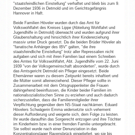
"staatsfeindlichen Einstellung" verhaftet und blieb bis zum 9.
Dezember 1936 in Detmold und im Gerichtsgefängnis
Hannover in Haft.
Beide Familien Höveler wurden durch das Amt für
Volkswohlfahrt des Kreises Lippe (Abteilung Wohlfahrt und
Jugendhilfe in Detmold) überwacht und wurden aufgrund ihrer
Glaubenshaltung und hinsichtlich ihrer Kindererziehung
massiv unter Druck gesetzt. Da die beiden Brüder Höveler als
"fanatische Anhänger des IBV" galten, "die ihre
staatsfeindliche Einstellung" trotz aller Repressalien nicht
aufgaben und sich mit ihren Familien laut einem Schreiben
des Amtes für Volkswohlfahrt, Abt. Jugendhilfe vom 22. Juni
1939 "von der Volksgemeinschaft absonderten", wurde durch
das Amtsgericht Detmold ein Pfleger eingesetzt. Beide
Ehemänner waren zu diesem Zeitpunkt bereits inhaftiert und
die Mütter somit alleinerziehend. Dieser Pfleger sollte in
Zusammenarbeit mit dem Ortsgruppenleiter die Frauen
dahingehend beeinflussen, die Kinder beider Familien im
nationalsozialistischen Sinne zu erziehen und auch dadurch
sicherzustellen, dass die Familienmitglieder ihrer
Verpflichtung gegenüber dem NS-Staat nachkämen. Eduard
Hövelers Schwägerin Emma widersetzte sich vehement
dieser Aufforderung und weigerte sich, dem Folge zu leisten.
Ihr wurde daraufhin das Sorgerecht entzogen und ihre Töchter
im Kinderheim bzw. in einer fremden Familie untergebracht.
Sie selbst wurde nach einer Denunziation in das
Konzentrationslager Ravensbrück eingeliefert, wo sie bis