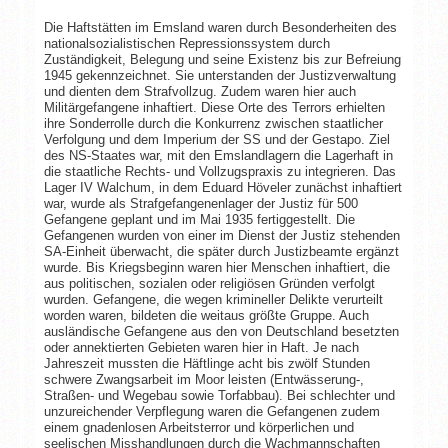
Die Haftstätten im Emsland waren durch Besonderheiten des
nationalsozialistischen Repressionssystem durch
Zuständigkeit, Belegung und seine Existenz bis zur Befreiung
1945 gekennzeichnet. Sie unterstanden der Justizverwaltung
und dienten dem Strafvollzug. Zudem waren hier auch
Militärgefangene inhaftiert. Diese Orte des Terrors erhielten
ihre Sonderrolle durch die Konkurrenz zwischen staatlicher
Verfolgung und dem Imperium der SS und der Gestapo. Ziel
des NS-Staates war, mit den Emslandlagern die Lagerhaft in
die staatliche Rechts- und Vollzugspraxis zu integrieren. Das
Lager IV Walchum, in dem Eduard Höveler zunächst inhaftiert
war, wurde als Strafgefangenenlager der Justiz für 500
Gefangene geplant und im Mai 1935 fertiggestellt. Die
Gefangenen wurden von einer im Dienst der Justiz stehenden
SA-Einheit überwacht, die später durch Justizbeamte ergänzt
wurde. Bis Kriegsbeginn waren hier Menschen inhaftiert, die
aus politischen, sozialen oder religiösen Gründen verfolgt
wurden. Gefangene, die wegen krimineller Delikte verurteilt
worden waren, bildeten die weitaus größte Gruppe. Auch
ausländische Gefangene aus den von Deutschland besetzten
oder annektierten Gebieten waren hier in Haft. Je nach
Jahreszeit mussten die Häftlinge acht bis zwölf Stunden
schwere Zwangsarbeit im Moor leisten (Entwässerung-,
Straßen- und Wegebau sowie Torfabbau). Bei schlechter und
unzureichender Verpflegung waren die Gefangenen zudem
einem gnadenlosen Arbeitsterror und körperlichen und
seelischen Misshandlungen durch die Wachmannschaften