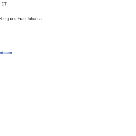
G DT
rzberg und Frau Johanna
nissen