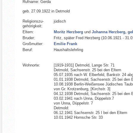
Rufname: Gerda
geb. 27.09.1922 in Detmold
Religionszu­
jüdisch
gehörigkeit:
Eltern:
Moritz Herzberg
und
Johanna Herzberg, ge
Bruder:
Fritz, später Fred Herzberg (10.06.1921 - 31.
Großmutter:
Emilie Frank
Beruf:
Haushaltslehrling
Wohnorte:
[1919-1931] Detmold, Lange Str. 71
Detmold, Sachsenstr. 25 bei den Eltern
05.07.1935 nach W. Elberfeld, Bankstr. 24 ab
01.01.1938 Detmold, Sachsenstr. 25 bei den E
10.08.1938 Berlin-Weißensee Jüdisches Ta
von Gr. Krotzenburg, [Kirchstr. 3]
04.12.1938 Detmold, Sachsenstr. 25 bei den E
03.02.1941 nach Unna, Düppelstr.7
von Unna, Düppelstr. 7
Detmold:
06.12.1941 Sachsenstr. 25 I bei den Eltern
10.01.1942 Hornsche Str. 33