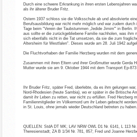
Durch eine schwere Erkrankung in ihren ersten Lebensjahren wa
als ihr älterer Bruder Fritz.
Ostern 1937 schloss sie die Volksschule ab und absolvierte ein
Berufsausbildung war nicht mehr möglich und war zudem durch ih
Tage beim "Verein der Taubstummen ‚Jedide Jimim'" in Berlin. I
aus sollte er die zurückgebliebene Familie nachholen, was ihm 
sich ebenfalls nicht in die Tat umsetzen, da sie die zum fraglich
Altersheim für Westfalen". Dieses wurde am 28. Juli 1942 aufg
Die Fluchtvorhaben der Familie Herzberg wurden mit dem gener
Zusammen mit ihren Eltern und ihrer Großmutter wurde Gerda Her
Mutter wurde sie am 9. Oktober 1944 mit dem Transport Ep-873 v
Ihr Bruder Fritz, später Fred, überlebte, da es ihm gelungen war
Nord-Rhodesien (heute Sambia), wo er später in die Britische A
damit ihr Leben zu retten, war nicht zu erfüllen. Fred Herzbe
Familienmitglieder im Völkermord um ihr Leben gebracht worden 
in St. Louis, ohne jemals wieder Deutschland betreten zu haben
QUELLEN: StdA DT MK; LAV NRW OWL D1 Nr. 6141, L 113 Nr. 8
Theresienstadt; ZA B 1/34 Nr. 781, 857; Fred und Joanne Herzb