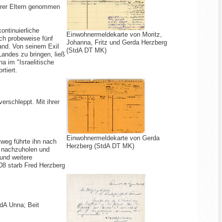
ihrer Eltern genommen
ontinuierliche
Einwohnermeldekarte von Moritz,
ch probeweise fünf
Johanna, Fritz und Gerda Herzberg
land. Von seinem Exil
(StdA DT MK)
Landes zu bringen, ließ
na im "Israelitische
tiert.
erschleppt. Mit ihrer
Einwohnermeldekarte von Gerda
tweg führte ihn nach
Herzberg (StdA DT MK)
r nachzuholen und
und weitere
008 starb Fred Herzberg
dA Unna; Beit