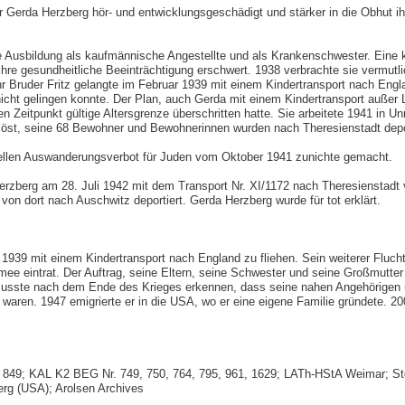
r Gerda Herzberg hör- und entwicklungsgeschädigt und stärker in die Obhut 
e Ausbildung als kaufmännische Angestellte und als Krankenschwester. Eine k
re gesundheitliche Beeinträchtigung erschwert. 1938 verbrachte sie vermutli
hr Bruder Fritz gelangte im Februar 1939 mit einem Kindertransport nach Eng
nicht gelingen konnte. Der Plan, auch Gerda mit einem Kindertransport außer 
en Zeitpunkt gültige Altersgrenze überschritten hatte. Sie arbeitete 1941 in Un
elöst, seine 68 Bewohner und Bewohnerinnen wurden nach Theresienstadt depor
ellen Auswanderungsverbot für Juden vom Oktober 1941 zunichte gemacht.
zberg am 28. Juli 1942 mit dem Transport Nr. XI/1172 nach Theresienstadt v
on dort nach Auschwitz deportiert. Gerda Herzberg wurde für tot erklärt.
, 1939 mit einem Kindertransport nach England zu fliehen. Sein weiterer Fluch
rmee eintrat. Der Auftrag, seine Eltern, seine Schwester und seine Großmutte
rg musste nach dem Ende des Krieges erkennen, dass seine nahen Angehörigen 
waren. 1947 emigrierte er in die USA, wo er eine eigene Familie gründete. 2
.
49; KAL K2 BEG Nr. 749, 750, 764, 795, 961, 1629; LATh-HStA Weimar; St
erg (USA); Arolsen Archives