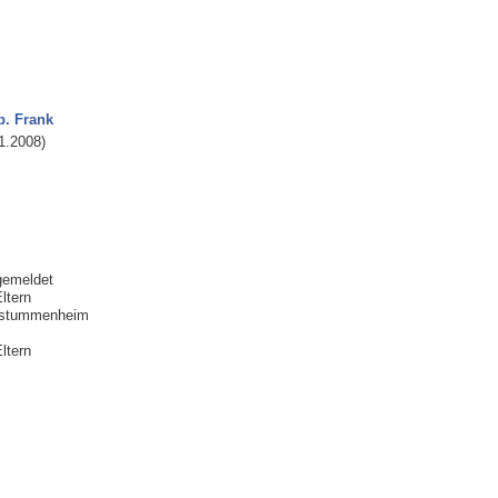
b. Frank
01.2008)
gemeldet
ltern
ubstummenheim
ltern